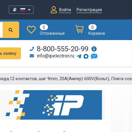
Войти
Регистрация
0
0
Отложенные
Корзина
8-800-555-20-99
ь заявку
info@ipelectron.ru
 ряда,12 контактов, шаг 9mm, 20A(Ампер) 600V(Вольт), Плата со