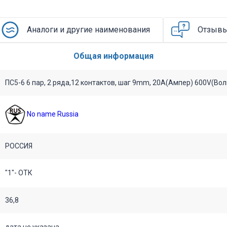
аппаратуры общепромышленного и специального
аходится во вложении на товар, см. pdf – файл.
Аналоги и другие наименования
Отзыв
Общая информация
ПС5-6 6 пар, 2 ряда,12 контактов, шаг 9mm, 20A(Ампер) 600V(Вол
No name Russia
РОССИЯ
"1"- ОТК
36,8
дата не указана