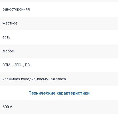
односторонняя
жесткое
есть
любое
3ПМ..., 3ПС…, ПС...
клеммная колодка, клеммная плата
Технические характеристики
600 V