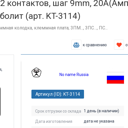
,12 контактов, шаг 9mm, 20A(Амп
болит (арт. KT-3114)
еммная колодка, клеммная плата; 3ПМ..., 3ПС…, ПС...
к сравнению
о
No name Russia
Артикул (ID): KT-3114
1 день (в наличии)
Срок отгрузки со склада
дата не указана
Дата изготовления