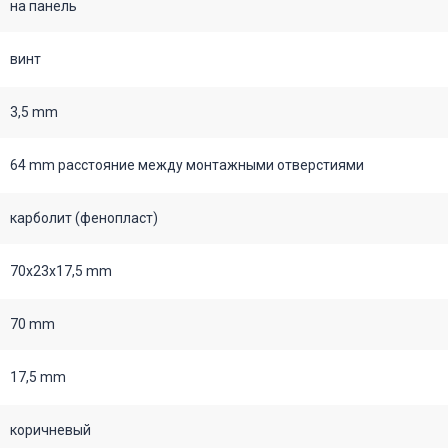
на панель
винт
3,5 mm
64 mm расстояние между монтажными отверстиями
карболит (фенопласт)
70х23х17,5 mm
70 mm
17,5 mm
коричневый