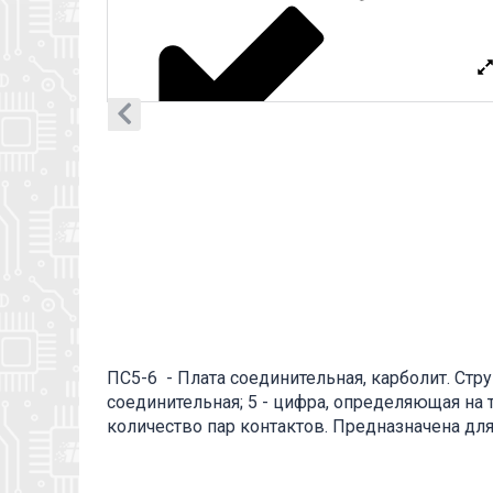
ПC5-6 - Плата соединительная, карболит. Стру
соединительная; 5 - цифра, определяющая на 
количество пар контактов. Предназначена дл
переменного и импульсного тока при внутре
Соединительные платы используются как пр