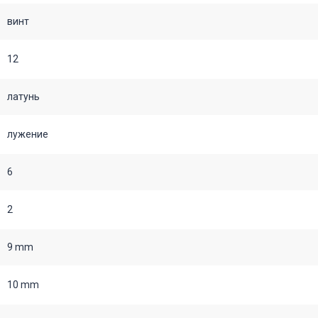
винт
12
латунь
лужение
6
2
9 mm
10 mm