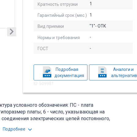
1
Кратность отгрузки
1
Гарантийный срок (мес.)
"1"- ОТК
Вид приемки
-
Нормы и требования
-
ГОСТ
Подробная
Аналоги и
документация
альтернати
ID: 509981
ктура условного обозначения: ПС - плата
типоразмер платы; 6 - число, указывающая на
я соединения электрических цепей постоянного,
ннем объёмном монтаже радиоэлектронной аппаратуры.
Подробнее
омежуточные переходные элементы для