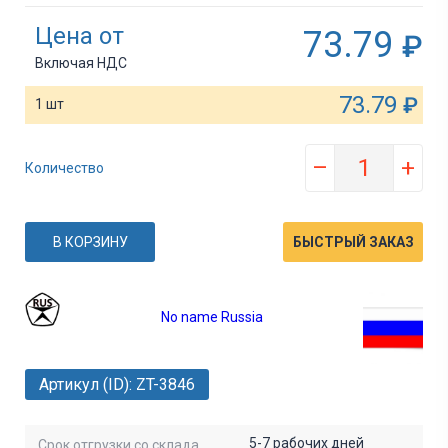
Цена от
73.79
₽
Включая НДС
73.79
₽
1 шт
–
+
Количество
В КОРЗИНУ
БЫСТРЫЙ ЗАКАЗ
No name Russia
Артикул (ID): ZT-3846
5-7 рабочих дней
Срок отгрузки со склада