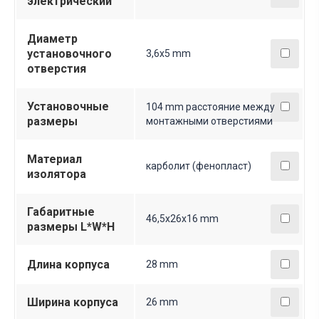
электрический
Диаметр
установочного
3,6х5 mm
отверстия
Установочные
104 mm расстояние между
размеры
монтажными отверстиями
Материал
карболит (фенопласт)
изолятора
Габаритные
46,5х26х16 mm
размеры L*W*H
Длина корпуса
28 mm
Ширина корпуса
26 mm