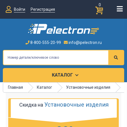
0
Войти
Регистрация
8-800-555-20-99
info@ipelectron.ru
КАТАЛОГ
Главная
Каталог
Установочные изделия
П
Установочные изделия
Скидка на