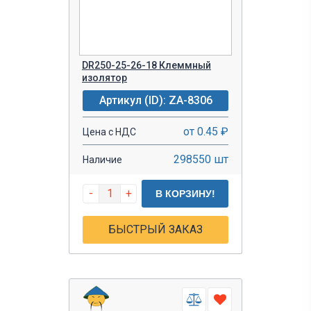
DR250-25-26-18 Клеммный
изолятор
Артикул (ID): ZA-8306
от 0.45 ₽
Цена с НДС
298550 шт
Наличие
-
+
В КОРЗИНУ!
БЫСТРЫЙ ЗАКАЗ