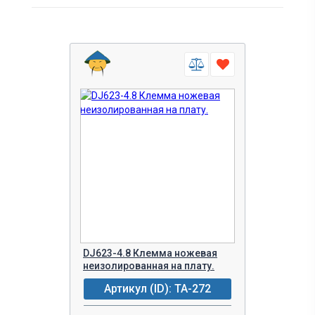
12
1 день (в наличии)
Наличие фото
5-7 рабочих дней
есть фото
Уточнить у менеджера
нет
Технические параметры
Серия клемм
Функциональное
Тип наконечни
назначение
DJ610
гнездо
клемма ножевая
DJ610A
штекер
клеммный
изолятор
DJ611
DJ623-4.8 Клемма ножевая
DJ614
неизолированная на плату.
DJ616
Артикул (ID): TA-272
DJ617