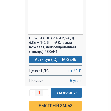
DJ623-Е6.3С (РП-м 2,5-6,3)
6,3мм 1-2.5 mm² Клемма
ножевая, неизолированная
(гнездо) REXANT
Артикул (ID): TM-2246
от 51 ₽
Цена с НДС
6 упак
Наличие
-
+
В КОРЗИНУ!
БЫСТРЫЙ ЗАКАЗ