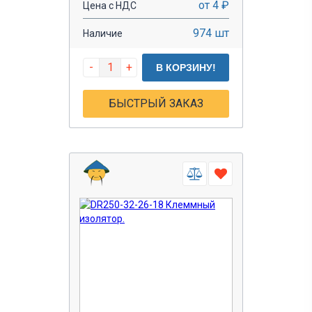
от 4 ₽
Цена с НДС
DJ621
974 шт
Наличие
DJ622
DJ623
-
+
В КОРЗИНУ!
DJ624
БЫСТРЫЙ ЗАКАЗ
DJ626
РП-м
РП-п