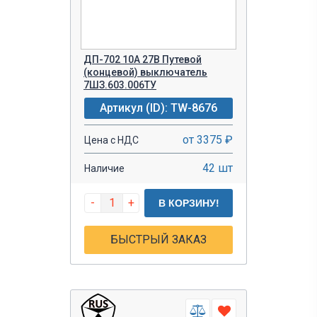
240
MJ
240 V
WL
250
ДП-702 10А 27В Путевой
ВК2
(концевой) выключатель
250 V
7ШЗ.603.006ТУ
ВП
250 VAC
Артикул (ID): TW-8676
ВПК
27 V
от 3375 ₽
Цена с НДС
380
42 шт
Наличие
380 VAC
380 VAC; 
-
+
В КОРЗИНУ!
380 VAC; 
БЫСТРЫЙ ЗАКАЗ
480
500 VAC
660 VAC; 