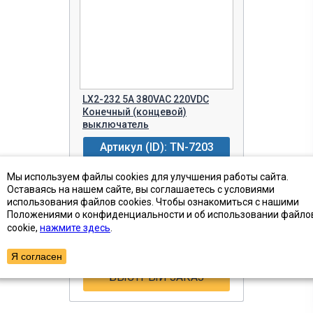
LX2-232 5A 380VAC 220VDC
Конечный (концевой)
выключатель
Артикул (ID): TN-7203
Мы используем файлы cookies для улучшения работы сайта.
от 882 ₽
Цена с НДС
Оставаясь на нашем сайте, вы соглашаетесь с условиями
использования файлов cookies. Чтобы ознакомиться с нашими
4 шт
Наличие
Положениями о конфиденциальности и об использовании файло
cookie,
нажмите здесь
.
-
+
В КОРЗИНУ!
Я согласен
БЫСТРЫЙ ЗАКАЗ
ПОКАЗАТЬ ТОВАРЫ