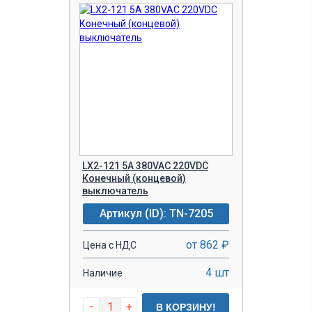
LX2-121 5A 380VAC 220VDC
Конечный (концевой)
выключатель
Артикул (ID): TN-7205
от 862 ₽
Цена с НДС
4 шт
Наличие
-
+
В КОРЗИНУ!