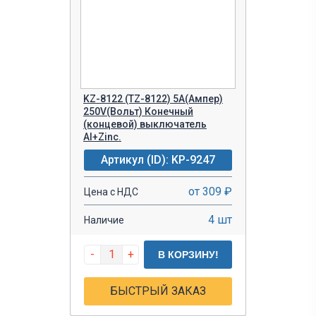
KZ-8122 (TZ-8122) 5A(Ампер)
250V(Вольт) Конечный
(концевой) выключатель
Al+Zinc.
Артикул (ID): KP-9247
от 309 ₽
Цена с НДС
4 шт
Наличие
-
+
В КОРЗИНУ!
БЫСТРЫЙ ЗАКАЗ