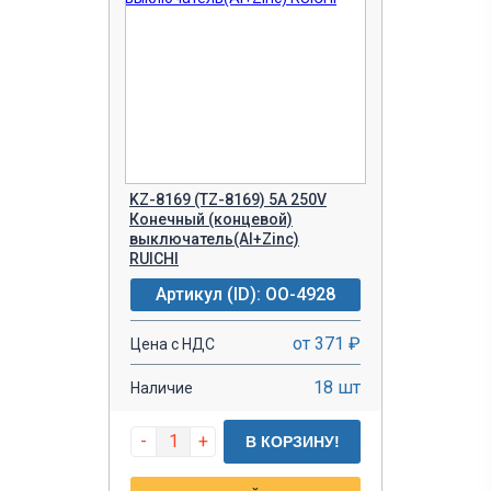
KZ-8169 (TZ-8169) 5A 250V
Конечный (концевой)
выключатель(Al+Zinc)
RUICHI
Артикул (ID): OO-4928
от 371 ₽
Цена с НДС
18 шт
Наличие
-
+
В КОРЗИНУ!