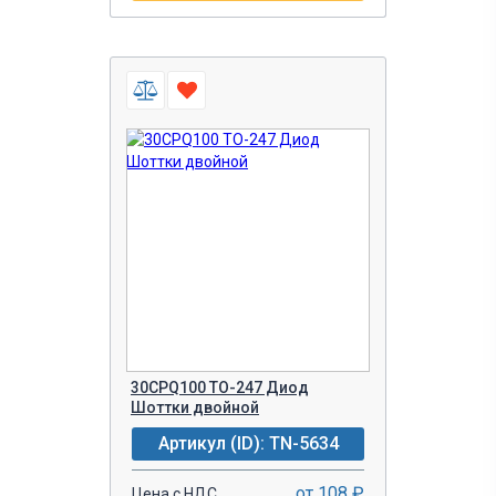
30CPQ100 TO-247 Диод
Шоттки двойной
Артикул (ID): TN-5634
от 108 ₽
Цена с НДС