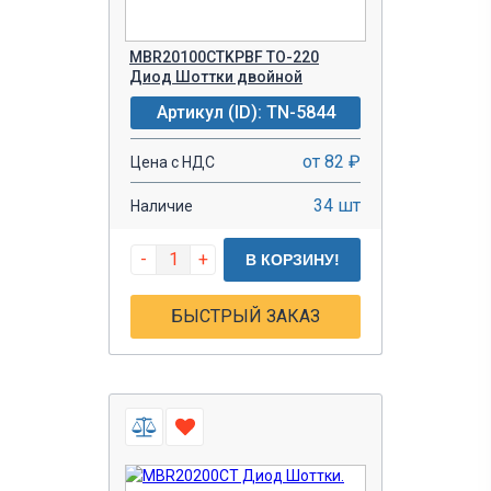
MBR20100CTKPBF TO-220
Диод Шоттки двойной
Артикул (ID): TN-5844
от 82 ₽
Цена с НДС
34 шт
Наличие
-
+
В КОРЗИНУ!
БЫСТРЫЙ ЗАКАЗ