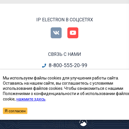
IP ELECTRON В СОЦСЕТЯХ
СВЯЗЬ С НАМИ
8-800-555-20-99
info@ipelectron.ru
Мы используем файлы cookies для улучшения работы сайта.
Оставаясь на нашем сайте, вы соглашаетесь с условиями
все контакты
использования файлов cookies. Чтобы ознакомиться с нашими
Положениями о конфиденциальности и об использовании файло
cookie,
нажмите здесь
.
Приборы, Радиодетали и Электронные компоненты
© Ай-Пи Электрон, 2002—2026
Я согласен
сделано в Artgorka