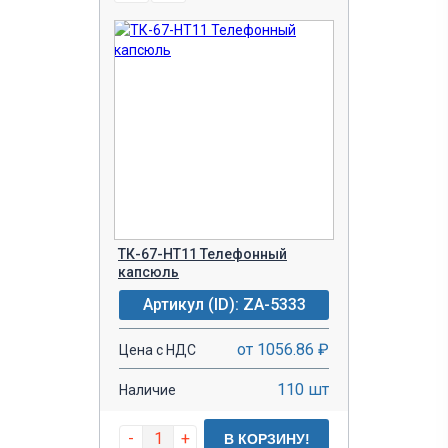
ТК-67-НТ11 Телефонный
капсюль
Артикул (ID): ZA-5333
от 1056.86 ₽
Цена с НДС
110 шт
Наличие
-
+
В КОРЗИНУ!