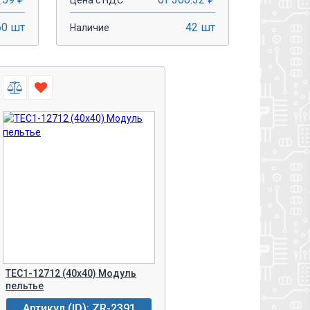
Цена с НДС
60 шт
42 шт
Наличие
-
+
У!
В КОРЗИНУ!
TEC1-12712 (40x40) Модуль
пельтье
Артикул (ID): ZR-2391