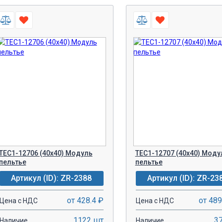
TEC1-12706 (40x40) Модуль
TEC1-12707 (40x40) Моду
пельтье
пельтье
Артикул (ID): ZR-2388
Артикул (ID): ZR-23
от 428.4 ₽
от 489
Цена с НДС
Цена с НДС
1122 шт
3
Наличие
Наличие