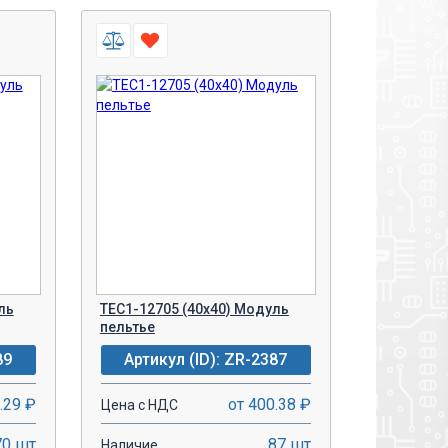
ль
TEC1-12705 (40x40) Модуль
пельтье
89
Артикул (ID): ZR-2387
.29 ₽
от 400.38 ₽
Цена с НДС
70 шт
87 шт
Наличие