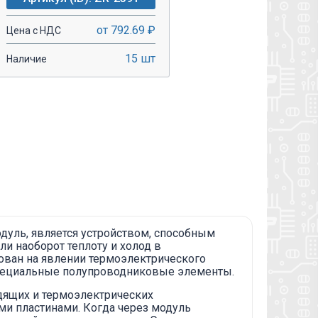
от 792.69 ₽
Цена с НДС
15 шт
Наличие
-
+
В КОРЗИНУ!
дуль, является устройством, способным
ли наоборот теплоту и холод в
ован на явлении термоэлектрического
специальные полупроводниковые элементы.
дящих и термоэлектрических
и пластинами. Когда через модуль