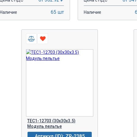
Цена с НДС
Цена с НДС
65 шт
Наличие
Наличие
-
+
-
+
В КОРЗИНУ!
В КОРЗИН
TEC1-12703 (30x30x3.5)
Модуль пельтье
Артикул (ID): ZR-2385