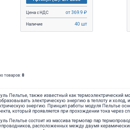
от 369.9 ₽
Цена с НДС
40 шт
Наличие
-
+
В КОРЗИНУ!
о товаров:
8
уль Пельтье, также известный как термоэлектрический мо
образовывать электрическую энергию в теплоту и холод, и
ктрическую энергию. Принцип работы модуля Пельтье осн
екта, который проявляется при прохождении тока через 
уль Пельтье состоит из массива термопар пар термопрово
упроводников, расположенных между двумя керамическим