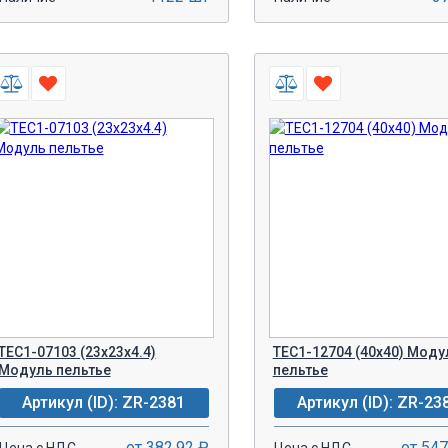
-
+
-
+
В КОРЗИНУ!
В КОРЗИН
TEC1-07103 (23x23x4.4)
TEC1-12704 (40x40) Моду
Модуль пельтье
пельтье
Артикул (ID): ZR-2381
Артикул (ID): ZR-23
от 382.92 ₽
от 547