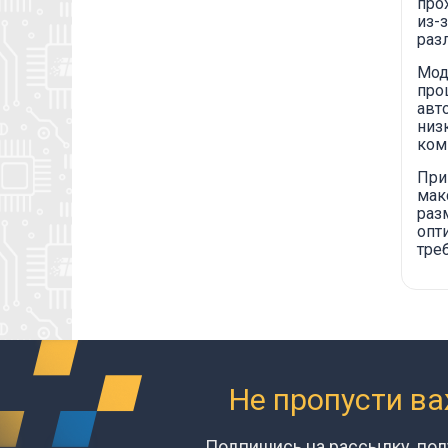
про
из-
раз
Мод
про
авт
низ
ком
При
мак
раз
опт
тре
Не пропусти в
Подпишись на рассылку, по