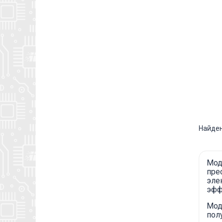
Найден
Мод
пре
эле
эфф
Мод
пол