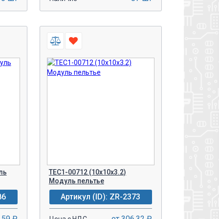
-
+
У!
В КОРЗИНУ!
ль
TEC1-00712 (10x10x3.2)
Модуль пельтье
86
Артикул (ID): ZR-2373
.59 ₽
от 306.32 ₽