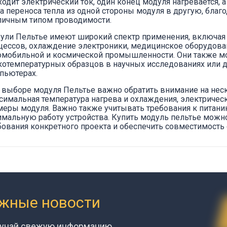
ходит электрический ток, один конец модуля нагревается, 
за переноса тепла из одной стороны модуля в другую, бла
личным типом проводимости.
ули Пельтье имеют широкий спектр применения, включа
цессов, охлаждение электроники, медицинское оборудован
омобильной и космической промышленности. Они также мог
котемпературных образцов в научных исследованиях или д
пьютерах.
 выборе модуля Пельтье важно обратить внимание на нес
симальная температура нагрева и охлаждения, электричес
меры модуля. Важно также учитывать требования к питани
имальную работу устройства. Купить модуль пельтье можн
бования конкретного проекта и обеспечить совместимость
ажные новости
лучай свежую информацию