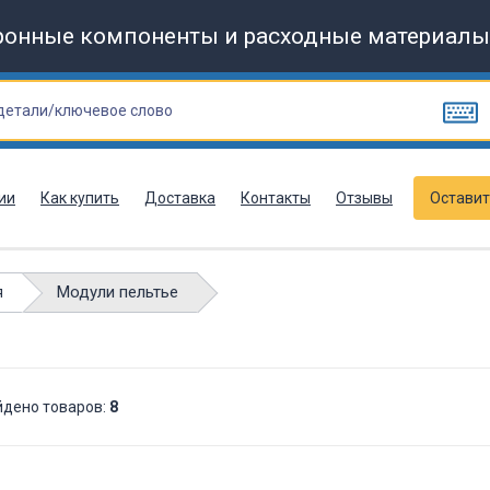
ронные компоненты и расходные материалы
ии
Как купить
Доставка
Контакты
Отзывы
Оставит
Модули пельтье
я
йдено товаров:
8