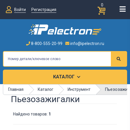
0
Войти
Регистрация
8-800-555-20-99
info@ipelectron.ru
КАТАЛОГ
Пьезозажиг
Главная
Каталог
Инструмент
Пьезозажигалки
Найдено товаров:
1