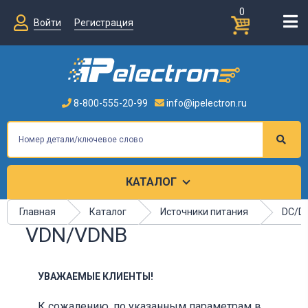
0
Войти
Регистрация
8-800-555-20-99
info@ipelectron.ru
КАТАЛОГ
Главная
Каталог
Источники питания
DC/D
VDN/VDNB
УВАЖАЕМЫЕ КЛИЕНТЫ!
К сожалению, по указанным параметрам в