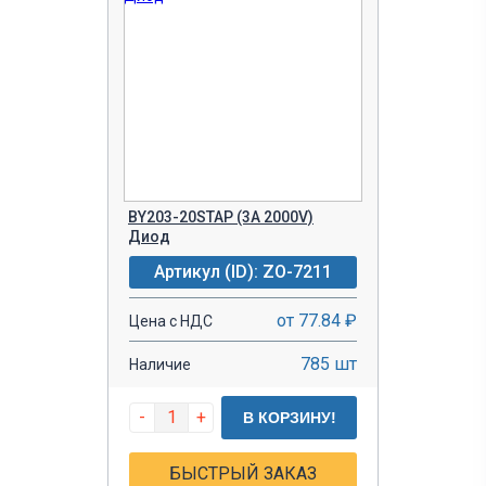
BY203-20STAP (3A 2000V)
Диод
Артикул (ID): ZO-7211
от 77.84 ₽
Цена с НДС
785 шт
Наличие
-
+
В КОРЗИНУ!
БЫСТРЫЙ ЗАКАЗ