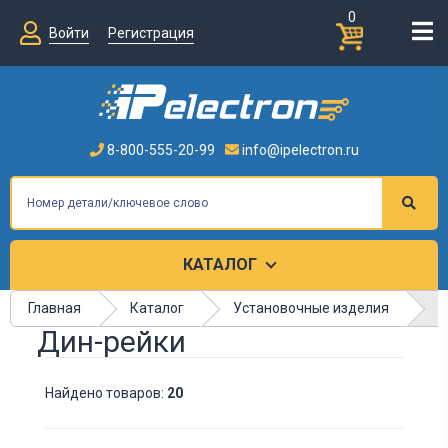
0
Войти
Регистрация
8-800-555-20-99
info@ipelectron.ru
КАТАЛОГ
Д
Главная
Каталог
Установочные изделия
Дин-рейки
Найдено товаров:
20