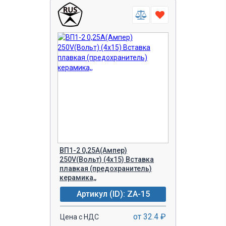
ВП1-2 0,25A(Ампер)
250V(Вольт) (4x15) Вставка
плавкая (предохранитель)
керамика,,
Артикул (ID): ZA-15
от 32.4 ₽
Цена с НДС