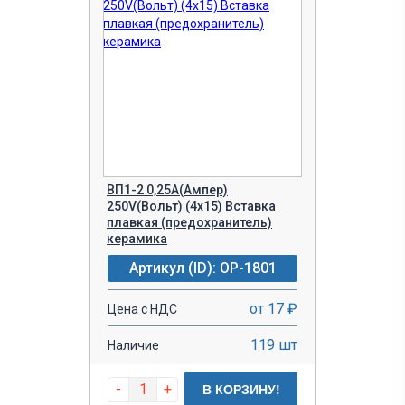
ВП1-2 0,25A(Ампер)
250V(Вольт) (4x15) Вставка
плавкая (предохранитель)
керамика
Артикул (ID): OP-1801
от 17 ₽
Цена с НДС
119 шт
Наличие
-
+
В КОРЗИНУ!