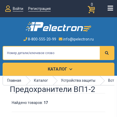
0
Войти
Регистрация
8-800-555-20-99
info@ipelectron.ru
КАТАЛОГ
Главная
Каталог
Устройства защиты
Вста
Предохранители ВП1-2
Найдено товаров:
17