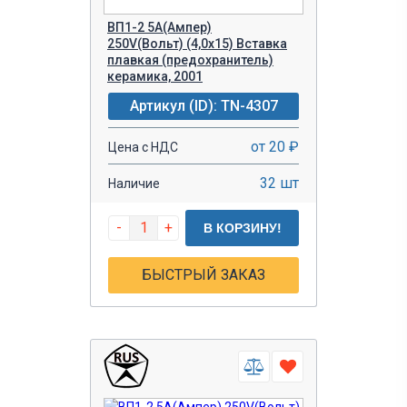
ВП1-2 5A(Ампер)
250V(Вольт) (4,0х15) Вставка
плавкая (предохранитель)
керамика, 2001
Артикул (ID): TN-4307
от 20 ₽
Цена с НДС
32 шт
Наличие
-
+
В КОРЗИНУ!
БЫСТРЫЙ ЗАКАЗ