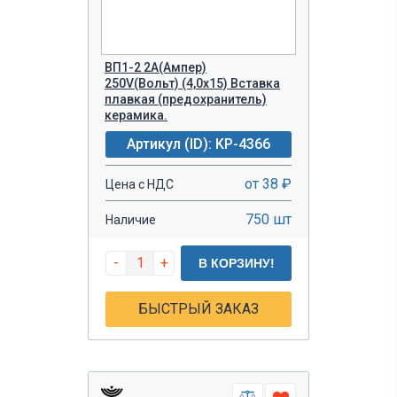
ВП1-2 2A(Ампер)
250V(Вольт) (4,0х15) Вставка
плавкая (предохранитель)
керамика.
Артикул (ID): KP-4366
от 38 ₽
Цена с НДС
750 шт
Наличие
-
+
В КОРЗИНУ!
БЫСТРЫЙ ЗАКАЗ