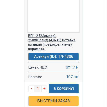
ВП1-2 5A(Ампер)
250V(Вольт) (4,0х15) Вставка
плавкая (предохранитель)
керамика.
Артикул (ID): TN-4306
от 17 ₽
Цена с НДС
107 шт
Наличие
-
+
В КОРЗИНУ!
БЫСТРЫЙ ЗАКАЗ