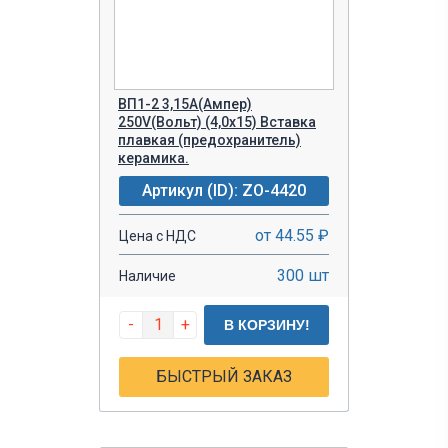
ВП1-2 3,15A(Ампер)
250V(Вольт) (4,0х15) Вставка
плавкая (предохранитель)
керамика.
Артикул (ID): ZO-4420
от 44.55 ₽
Цена с НДС
300 шт
Наличие
-
+
В КОРЗИНУ!
БЫСТРЫЙ ЗАКАЗ