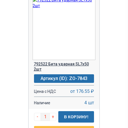
792522 Бита ударная SL7х50
2шт
Артикул (ID): ZO-7843
от 176.55 ₽
Цена с НДС
4 шт
Наличие
-
+
В КОРЗИНУ!