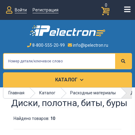
0
Войти
Регистрация
8-800-555-20-99
info@ipelectron.ru
КАТАЛОГ
Ди
Главная
Каталог
Расходные материалы
Диски, полотна, биты, буры
Найдено товаров:
10