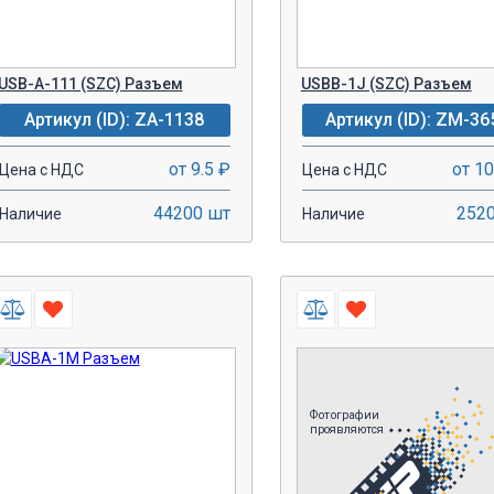
USB-A-111 (SZC) Разъем
USBB-1J (SZC) Разъем
Артикул (ID): ZA-1138
Артикул (ID): ZM-36
от 9.5 ₽
от 10
Цена с НДС
Цена с НДС
44200 шт
252
Наличие
Наличие
-
+
-
+
В КОРЗИНУ!
В КОРЗИН