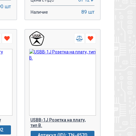
Цена с НДС
90 шт
89 шт
Наличие
-
+
У!
В КОРЗИНУ!
у
USBB-1J Розетка на плату,
тип В.
02
Артикул (ID): TN-4570