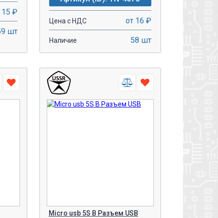
 15 ₽
от 16 ₽
Цена с НДС
59 шт
58 шт
Наличие
-
+
У!
В КОРЗИНУ!
Micro usb 5S B Разъем USB