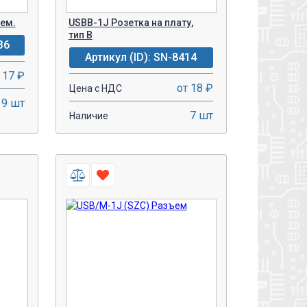
ъем.
USBB-1J Розетка на плату,
тип В
36
Артикул (ID): SN-8414
 17 ₽
от 18 ₽
Цена с НДС
19 шт
7 шт
Наличие
-
+
У!
В КОРЗИНУ!