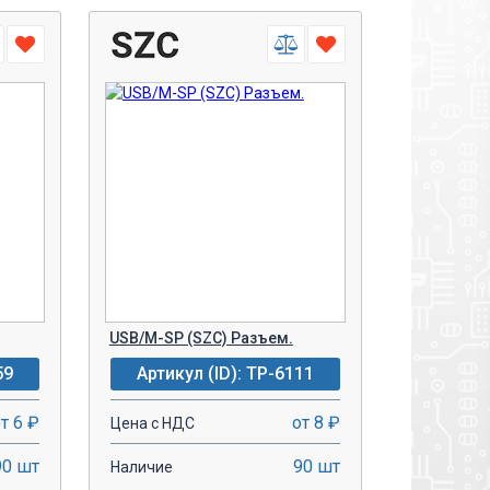
USB/M-SP (SZC) Разъем.
59
Артикул (ID): TP-6111
т 6 ₽
от 8 ₽
Цена с НДС
90 шт
90 шт
Наличие