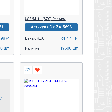
USB/M-1J (SZC) Разъем
51
Артикул (ID): ZA-5698
.98 ₽
от 4.41 ₽
Цена с НДС
00 шт
19500 шт
Наличие
-
+
У!
В КОРЗИНУ!