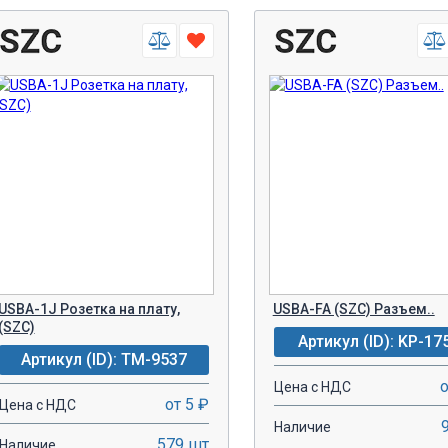
USBA-1J Розетка на плату,
USBA-FA (SZC) Разъем..
(SZC)
Артикул (ID): KP-17
Артикул (ID): TM-9537
о
Цена с НДС
от 5 ₽
Цена с НДС
Наличие
579 шт
Наличие