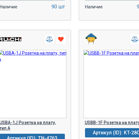
90 шт
Наличие
Наличие
-
+
-
+
В КОРЗИНУ!
В КОРЗИН
USBA-1J Розетка на плату,
USBB-1F Розетка на плат
тип A
Артикул (ID): KT-28
Артикул (ID): TN-4763