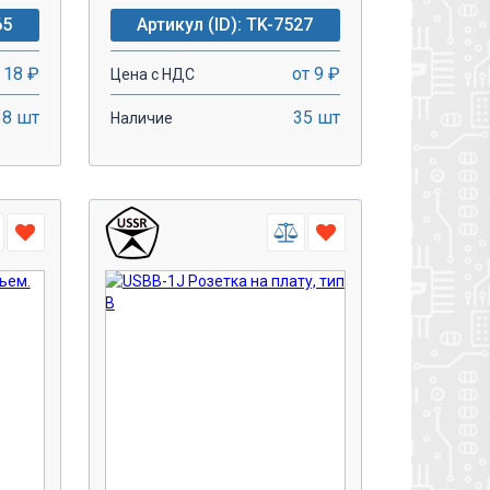
65
Артикул (ID): TK-7527
 18 ₽
от 9 ₽
Цена с НДС
38 шт
35 шт
Наличие
-
+
У!
В КОРЗИНУ!