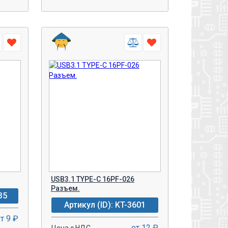
-
+
У!
В КОРЗИНУ!
USB3.1 TYPE-C 16PF-026
Разъем.
35
Артикул (ID): KT-3601
т 9 ₽
от 12 ₽