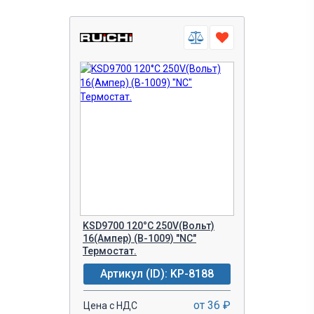
KSD9700 120°C 250V(Вольт)
16(Aмпер) (B-1009) "NC"
Термостат.
Артикул (ID): KP-8188
от 36 ₽
Цена с НДС