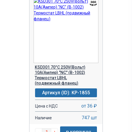
Технические параметры
Функциональная группа
Функциональный тип
Серия термост
Устройства
термостат
KSD
защиты
KSD-01
KSD301
KSD9700
KSD301 70°C 250V(Вольт)
10A(Ампер) "NC" (В-1002)
KSDI
Термостат LBHL
(подвижный фланец)
TB02-BB8
Артикул (ID): KP-1855
TK
от 36 ₽
TKP
Цена с НДС
TR
747 шт
Наличие