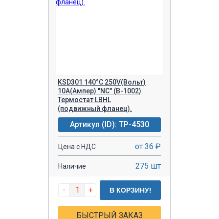
KSD301 140°C 250V(Вольт)
10A(Ампер) "NC" (B-1002)
Термостат LBHL
(подвижный фланец).
Артикул (ID): TP-4530
от 36 ₽
Цена с НДС
275 шт
Наличие
-
+
В КОРЗИНУ!
БЫСТРЫЙ ЗАКАЗ