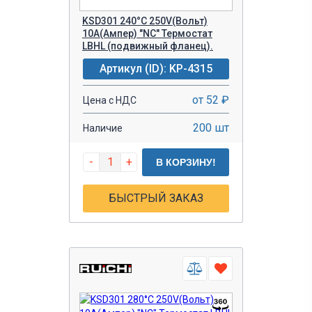
KSD301 240°C 250V(Вольт)
10A(Ампер) "NC" Термостат
LBHL (подвижный фланец).
Артикул (ID): KP-4315
от 52 ₽
Цена с НДС
200 шт
Наличие
-
+
В КОРЗИНУ!
БЫСТРЫЙ ЗАКАЗ