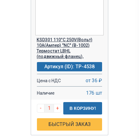
KSD301 110°C 250V(Вольт)
10A(Ампер) "NC" (B-1002)
Термостат LBHL
(подвижный фланец),
Артикул (ID): TP-4538
от 36 ₽
Цена с НДС
176 шт
Наличие
-
+
В КОРЗИНУ!
БЫСТРЫЙ ЗАКАЗ