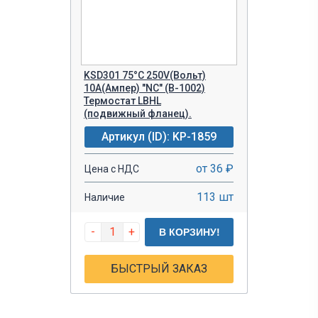
KSD301 75°C 250V(Вольт)
10A(Ампер) "NC" (В-1002)
Термостат LBHL
(подвижный фланец).
Артикул (ID): KP-1859
от 36 ₽
Цена с НДС
113 шт
Наличие
-
+
В КОРЗИНУ!
БЫСТРЫЙ ЗАКАЗ