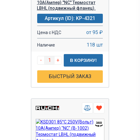
10A(Ампер) "NC" Термостат
LBHL (подвижный фланец).
Артикул (ID): KP-4321
от 95 ₽
Цена с НДС
118 шт
Наличие
-
+
В КОРЗИНУ!
БЫСТРЫЙ ЗАКАЗ