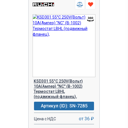
KSD301 55°C 250V(Вольт)
10A(Ампер) "NC" (B-1002)
Термостат LBHL
(подвижный фланец),
Артикул (ID): SN-7285
от 36 ₽
Цена с НДС