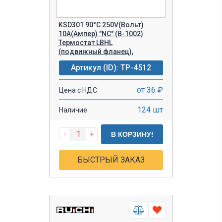
KSD301 90°C 250V(Вольт)
10A(Ампер) "NC" (B-1002)
Термостат LBHL
(подвижный фланец),
Артикул (ID): TP-4512
от 36 ₽
Цена с НДС
124 шт
Наличие
-
+
В КОРЗИНУ!
БЫСТРЫЙ ЗАКАЗ