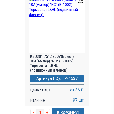
KSD301 75°C 250V(Вольт)
10A(Ампер) "NC" (B-1002)
Термостат LBHL
(подвижный фланец).
Артикул (ID): TP-4537
от 36 ₽
Цена с НДС
97 шт
Наличие
-
+
В КОРЗИНУ!