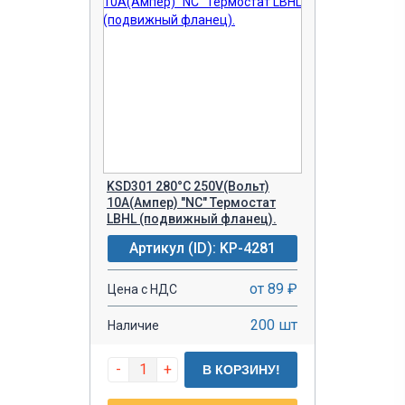
KSD301 280°C 250V(Вольт)
10A(Ампер) "NC" Термостат
LBHL (подвижный фланец).
Артикул (ID): KP-4281
от 89 ₽
Цена с НДС
200 шт
Наличие
-
+
В КОРЗИНУ!