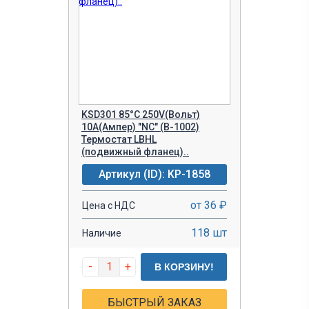
KSD301 85°C 250V(Вольт)
10A(Ампер) "NC" (B-1002)
Термостат LBHL
(подвижный фланец)..
Артикул (ID): KP-1858
от 36 ₽
Цена с НДС
118 шт
Наличие
-
+
В КОРЗИНУ!
БЫСТРЫЙ ЗАКАЗ