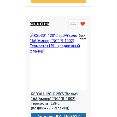
KSD301 120°C 250V(Вольт)
16A(Ампер) "NC" (В-1002)
Термостат LBHL
(подвижный фланец).
Артикул (ID): TP-8517