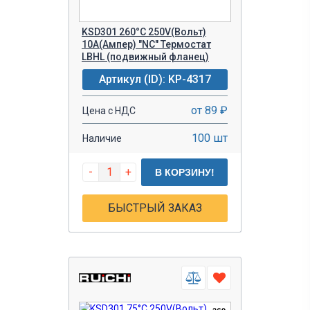
KSD301 260°C 250V(Вольт)
10A(Ампер) "NC" Термостат
LBHL (подвижный фланец)
Артикул (ID): KP-4317
от 89 ₽
Цена с НДС
100 шт
Наличие
-
+
В КОРЗИНУ!
БЫСТРЫЙ ЗАКАЗ