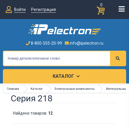
0
Войти
Регистрация
8-800-555-20-99
info@ipelectron.ru
КАТАЛОГ
Главная
Каталог
Электронные компоненты
Интегральные
Серия 218
Найдено товаров:
12