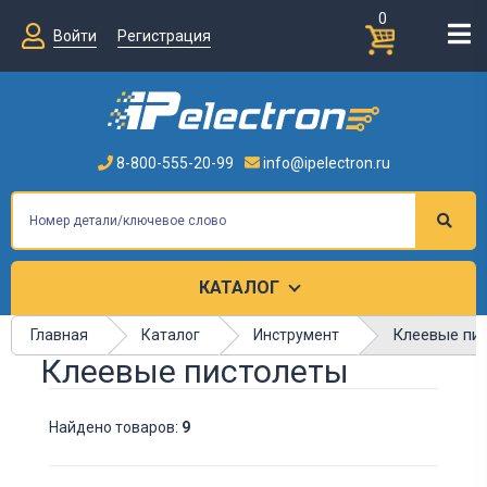
0
Войти
Регистрация
8-800-555-20-99
info@ipelectron.ru
КАТАЛОГ
Клеевые пи
Главная
Каталог
Инструмент
Клеевые пистолеты
Найдено товаров:
9