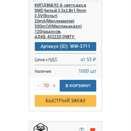
КИПД86Б92-Б светодиод
SMD белый 3,5х2,8х1,9mm
3,5V(Вольт)
20mA(Миллиампер)
500mCd(Милликандел)
120градусов,
АДКБ.432220.098ТУ.
Артикул (ID): WW-3711
от 53 ₽
Цена с НДС
1000 шт
Наличие
-
+
В КОРЗИНУ!
БЫСТРЫЙ ЗАКАЗ