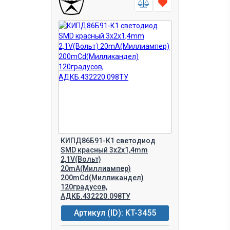
КИПД86Б91-К1 светодиод
SMD красный 3х2х1,4mm
2,1V(Вольт)
20mA(Миллиампер)
200mCd(Милликандел)
120градусов,
АДКБ.432220.098ТУ
Артикул (ID): KT-3455