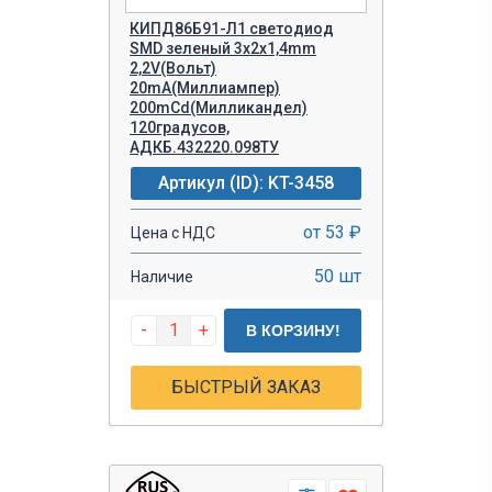
КИПД86Б91-Л1 светодиод
SMD зеленый 3х2х1,4mm
2,2V(Вольт)
20mA(Миллиампер)
200mCd(Милликандел)
120градусов,
АДКБ.432220.098ТУ
Артикул (ID): KT-3458
от 53 ₽
Цена с НДС
50 шт
Наличие
-
+
В КОРЗИНУ!
БЫСТРЫЙ ЗАКАЗ