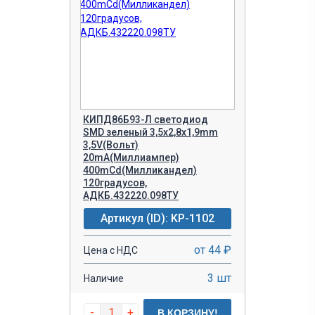
КИПД86Б93-Л светодиод
SMD зеленый 3,5х2,8х1,9mm
3,5V(Вольт)
20mA(Миллиампер)
400mCd(Милликандел)
120градусов,
АДКБ.432220.098ТУ
Артикул (ID): KP-1102
от 44 ₽
Цена с НДС
3 шт
Наличие
-
+
В КОРЗИНУ!