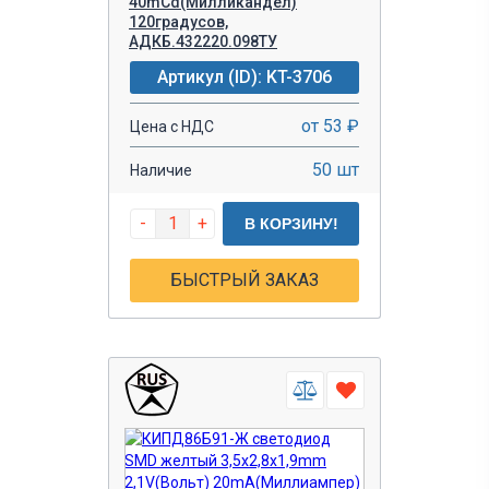
40mCd(Милликандел)
120градусов,
АДКБ.432220.098ТУ
Артикул (ID): KT-3706
от 53 ₽
Цена с НДС
50 шт
Наличие
-
+
В КОРЗИНУ!
БЫСТРЫЙ ЗАКАЗ