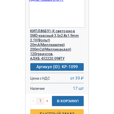
КИПД86Б91-К светодиод
SMD красный 3,5х2,8х1,9mm
2,1V(Вольт)
20mA(Миллиампер)
200mCd(Милликандел)
120градусов,
АДКБ.432220.098ТУ
Артикул (ID): KP-1099
от 39 ₽
Цена с НДС
17 шт
Наличие
-
+
В КОРЗИНУ!