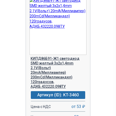
КИПД86Б91-Ж1 светодиод
SMD желтый 3х2х1,4mm
2,1V(Вольт)
20mA(Миллиампер)
200mCd(Милликандел)
120градусов,
АДКБ.432220.098ТУ
Артикул (ID): KT-3460
от 53 ₽
Цена с НДС