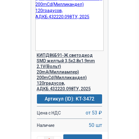
КИПД86Б91-Ж светодиод
SMD желтый 3,5х2,8х1,9mm
2,1V(Вольт)
20mA(Миллиампер)
200mCd(Милликандел)
120градусов,
АДКБ.432220.098ТУ, 2025
Артикул (ID): KT-3472
от 53 ₽
Цена с НДС
50 шт
Наличие