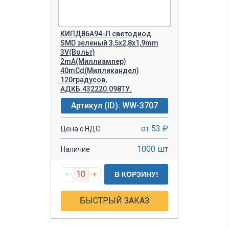
КИПД86А94-Л светодиод
SMD зеленый 3,5х2,8х1,9mm
3V(Вольт)
2mA(Миллиампер)
40mCd(Милликандел)
120градусов,
АДКБ.432220.098ТУ.
Артикул (ID): WW-3707
от 53 ₽
Цена с НДС
1000 шт
Наличие
-
+
В КОРЗИНУ!
БЫСТРЫЙ ЗАКАЗ