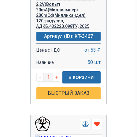
2,2V(Вольт)
20mA(Миллиампер)
200mCd(Милликандел)
120градусов,
АДКБ.432220.098ТУ, 2025
Артикул (ID): KT-3467
от 53 ₽
Цена с НДС
50 шт
Наличие
-
+
В КОРЗИНУ!
БЫСТРЫЙ ЗАКАЗ