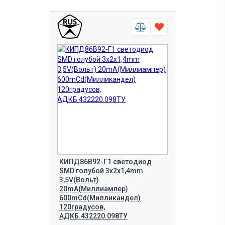
КИПД86В92-Г1 светодиод
SMD голубой 3х2х1,4mm
3,5V(Вольт)
20mA(Миллиампер)
600mCd(Милликандел)
120градусов,
АДКБ.432220.098ТУ