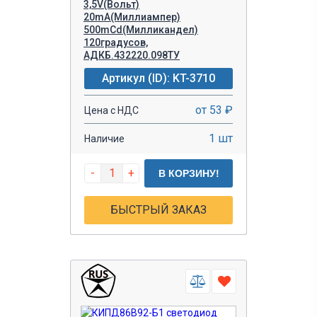
3,5V(Вольт)
20mA(Миллиампер)
500mCd(Милликандел)
120градусов,
АДКБ.432220.098ТУ
Артикул (ID): KT-3710
от 53 ₽
Цена с НДС
1 шт
Наличие
-
+
В КОРЗИНУ!
БЫСТРЫЙ ЗАКАЗ