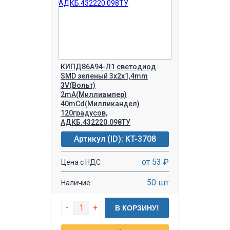
КИПД86А94-Л1 светодиод
SMD зеленый 3х2х1,4mm
3V(Вольт)
2mA(Миллиампер)
40mCd(Милликандел)
120градусов,
АДКБ.432220.098ТУ
Артикул (ID): KT-3708
от 53 ₽
Цена с НДС
50 шт
Наличие
-
+
В КОРЗИНУ!