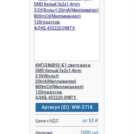
КИПД86В92-Б1 светодиод
SMD белый 3х2х1,4mm
3,5V(Вольт)
20mA(Миллиампер)
800mCd(Милликандел)
120градусов,
АДКБ.432220.098ТУ.
Артикул (ID): WW-3718
от 53 ₽
Цена с НДС
1000 шт
Наличие