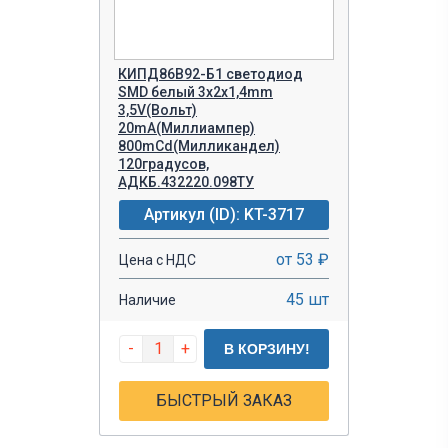
КИПД86В92-Б1 светодиод
SMD белый 3х2х1,4mm
3,5V(Вольт)
20mA(Миллиампер)
800mCd(Милликандел)
120градусов,
АДКБ.432220.098ТУ
Артикул (ID): KT-3717
от 53 ₽
Цена с НДС
45 шт
Наличие
-
+
В КОРЗИНУ!
БЫСТРЫЙ ЗАКАЗ