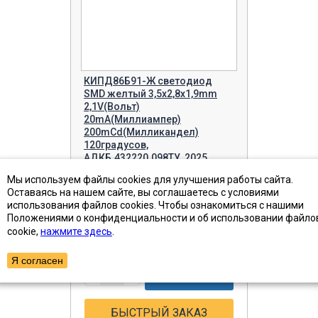
КИПД86Б91-Ж светодиод
SMD желтый 3,5х2,8х1,9mm
2,1V(Вольт)
20mA(Миллиампер)
200mCd(Милликандел)
120градусов,
АДКБ.432220.098ТУ, 2025.
Артикул (ID): WW-3473
Мы используем файлы cookies для улучшения работы сайта.
Оставаясь на нашем сайте, вы соглашаетесь с условиями
использования файлов cookies. Чтобы ознакомиться с нашими
от 53 ₽
Цена с НДС
Положениями о конфиденциальности и об использовании файло
cookie,
нажмите здесь
.
1000 шт
Наличие
Я согласен
-
+
В КОРЗИНУ!
БЫСТРЫЙ ЗАКАЗ