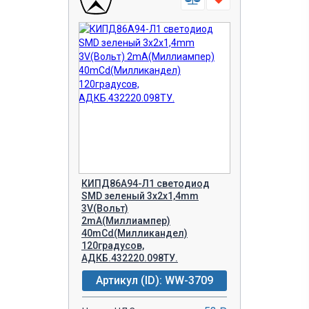
КИПД86А94-Л1 светодиод
SMD зеленый 3х2х1,4mm
3V(Вольт)
2mA(Миллиампер)
40mCd(Милликандел)
120градусов,
АДКБ.432220.098ТУ.
Артикул (ID): WW-3709