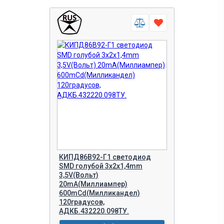
КИПД86В92-Г1 светодиод
SMD голубой 3х2х1,4mm
3,5V(Вольт)
20mA(Миллиампер)
600mCd(Милликандел)
120градусов,
АДКБ.432220.098ТУ.