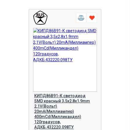
КИПД86В91-К светодиод
SMD красный 3,5х2,8х1,9mm
2,1V(Вольт)
20mA(Миллиампер)
400mCd(Милликандел)
120градусов,
АДКБ.432220.098ТУ