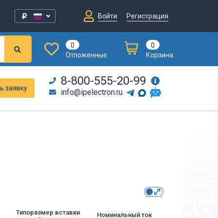
Войти
Регистрация
0
0
Отложенные
Корзина
8-800-555-20-99
ь заявку
info@ipelectron.ru
Типоразмер вставки
Номинальный ток
Ток отключе