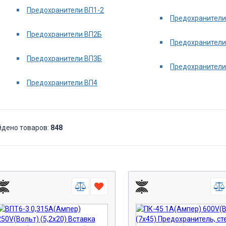
ВП4
Предохранители ВП1-2
Предохранители
ВПБ6
Предохранители ВП2Б
ВПТ
Предохранители
ИП
Предохранители ВП3Б
Предохранители
НПН
Предохранители ВП4
НПН2
ПВ
ПК
йдено товаров:
848
ПМ
ПН
ПЦ-30
СП