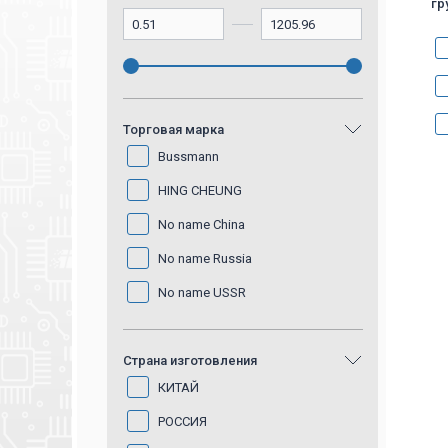
гр
Торговая марка
Bussmann
HING CHEUNG
No name China
No name Russia
No name USSR
RUICHI
Страна изготовления
SONGSHAN
КИТАЙ
ZY
РОССИЯ
Алатырский завод
«Электроавтомат», г.