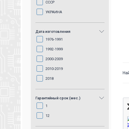
Алатырь
СССР
АО "КЗЭ"
УКРАИНА
Вышневолоцкий
Металлист
Дата изготовления
Зубово-Полянский
завод радиодеталей
1976-1991
ОАО "Термоприбор"
1992-1999
ОАО «Кашинский завод
электроаппаратуры»
2000-2009
ОАО «Сейм» Путивль
2010-2019
На
Радиодеталь
2018
УПП ВОС, Вышний
2020
Волочек
Гарантийный срок (мес.)
2021
1
2022
12
2023
2024