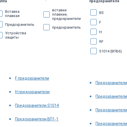
уппа
предохранителя
вставки
Вставка
BS
плавкие,
плавкая
предохранители
F
Предохранитель
предохранитель
H
Устройства
защиты
RF
S1014 (ВПБ6)
S1022
ВП1-1
F предохранители
ВП1-2
Предохранители
ВП2Б
H предохранители
Предохранители
ВП2Т
Предохранители S1014
ВП3Б
Предохранители
ВП3Т
Предохранители ВП1-1
Предохранители