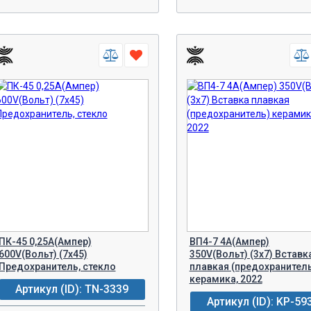
-
+
-
+
В КОРЗИНУ!
В КОРЗИН
ПК-45 0,25A(Ампер)
ВП4-7 4A(Ампер)
600V(Вольт) (7х45)
350V(Вольт) (3х7) Вставк
Предохранитель, стекло
плавкая (предохранител
керамика, 2022
Артикул (ID): TN-3339
Артикул (ID): KP-59