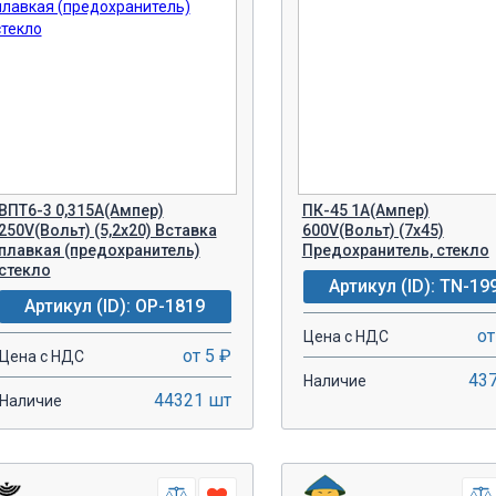
ВПТ6-3 0,315A(Ампер)
ПК-45 1A(Ампер)
250V(Вольт) (5,2х20) Вставка
600V(Вольт) (7х45)
плавкая (предохранитель)
Предохранитель, стекло
стекло
Артикул (ID): TN-19
Артикул (ID): OP-1819
от
Цена с НДС
от 5 ₽
Цена с НДС
43
Наличие
44321 шт
Наличие
-
+
-
+
В КОРЗИНУ!
В КОРЗИН