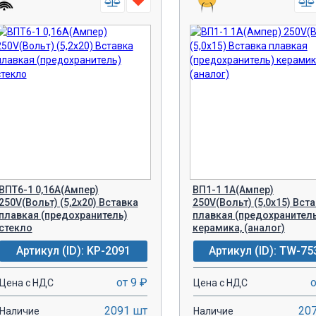
ВПТ6-1 0,16A(Ампер)
ВП1-1 1A(Ампер)
250V(Вольт) (5,2х20) Вставка
250V(Вольт) (5,0х15) Вст
плавкая (предохранитель)
плавкая (предохранител
стекло
керамика, (аналог)
Артикул (ID): KP-2091
Артикул (ID): TW-75
от 9 ₽
о
Цена с НДС
Цена с НДС
2091 шт
20
Наличие
Наличие