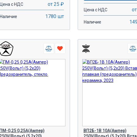
от 25 ₽
Цена с НДС
от
Цена с НДС
1780 шт
Наличие
14
Наличие
-
+
-
+
В КОРЗИНУ!
В КОРЗИН
ПМ-0,25 0,25A(Ампер)
ВП2Б-1В 10A(Ампер)
250V(Вольт) (5,2х20)
250V(Вольт) (5,2х20) Вст