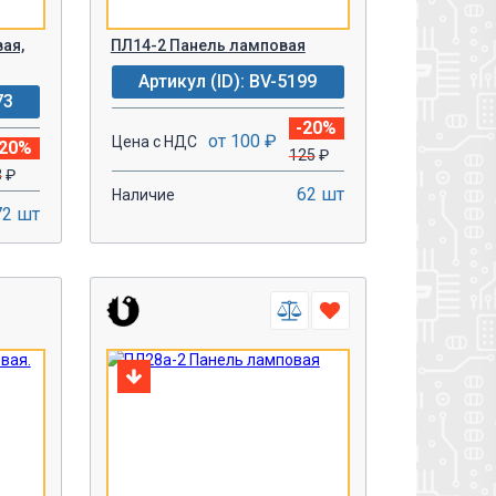
ая,
ПЛ14-2 Панель ламповая
Артикул (ID): BV-5199
73
-20%
от 100 ₽
Цена с НДС
-20%
125
₽
3
₽
62 шт
Наличие
72 шт
-
+
У!
В КОРЗИНУ!