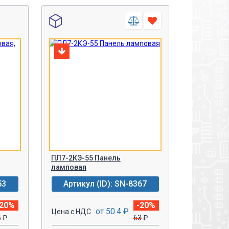
ПЛ7-2КЭ-55 Панель
ламповая
53
Артикул (ID): SN-8367
-20%
-20%
от 50.4 ₽
Цена с НДС
5
₽
63
₽