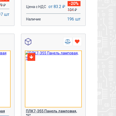
-20%
79
₽
от 83.2 ₽
Цена с НДС
104
₽
97 шт
196 шт
Наличие
-
+
У!
В КОРЗИНУ!
вая
ПЛК7-Э55 Панель ламповая,
"5"