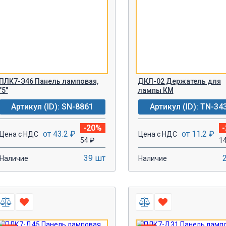
ПЛК7-Э46 Панель ламповая,
ДКЛ-02 Держатель для
"5"
лампы КМ
Артикул (ID): SN-8861
Артикул (ID): TN-34
-20%
от 43.2 ₽
от 11.2 ₽
Цена с НДС
Цена с НДС
54
₽
1
39 шт
Наличие
Наличие
-
+
-
+
В КОРЗИНУ!
В КОРЗИН