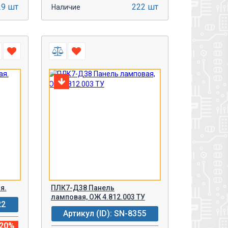
29 шт
222 шт
Наличие
-
+
У!
В КОРЗИНУ!
я.
ПЛК7-Д38 Панель
ламповая, ОЖ 4.812.003 ТУ
22
Артикул (ID): SN-8355
-20%