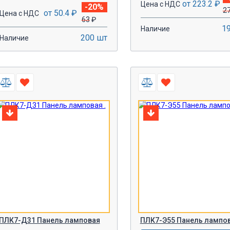
от 223.2 ₽
Цена с НДС
-20%
2
от 50.4 ₽
Цена с НДС
63
₽
1
Наличие
200 шт
Наличие
-
+
-
+
В КОРЗИНУ!
В КОРЗИН
ПЛК7-Д31 Панель ламповая
ПЛК7-Э55 Панель лампо
.