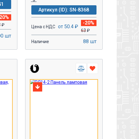
51
Артикул (ID): SN-8368
-20%
-20%
3
₽
от 50.4 ₽
Цена с НДС
63
₽
00 шт
88 шт
Наличие
-
+
У!
В КОРЗИНУ!