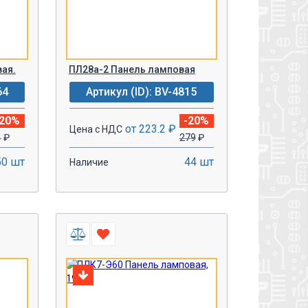
ая.
ПЛ28а-2 Панель ламповая
64
Артикул (ID): BV-4815
-20%
-20%
от 223.2 ₽
Цена с НДС
4
₽
279
₽
50 шт
44 шт
Наличие
-
+
У!
В КОРЗИНУ!