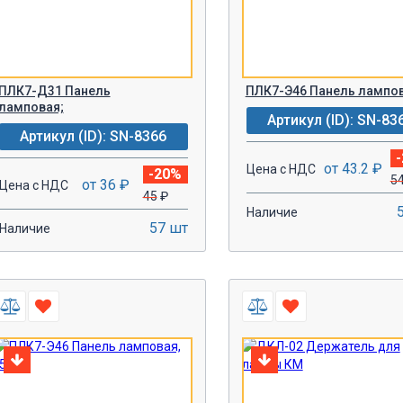
ПЛК7-Д31 Панель
ПЛК7-Э46 Панель лампов
ламповая;
Артикул (ID): SN-83
Артикул (ID): SN-8366
от 43.2 ₽
Цена с НДС
-20%
5
от 36 ₽
Цена с НДС
45
₽
Наличие
57 шт
Наличие
-
+
-
+
В КОРЗИНУ!
В КОРЗИН