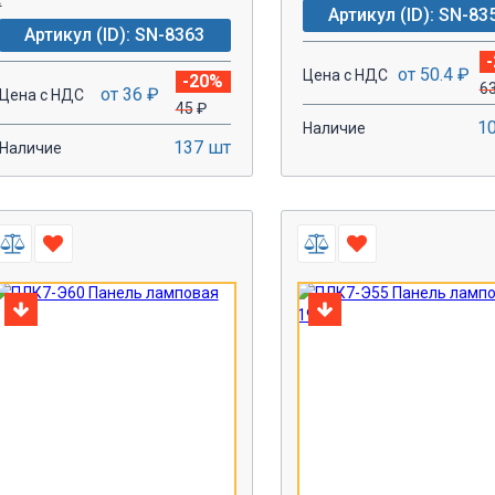
Артикул (ID): SN-83
Артикул (ID): SN-8363
от 50.4 ₽
Цена с НДС
-20%
6
от 36 ₽
Цена с НДС
45
₽
1
Наличие
137 шт
Наличие
-
+
-
+
В КОРЗИНУ!
В КОРЗИН