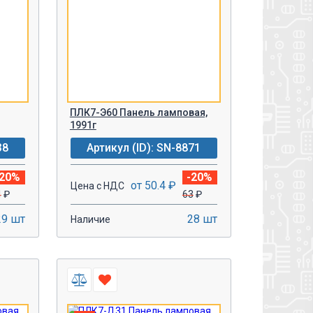
ПЛК7-Э60 Панель ламповая,
1991г
38
Артикул (ID): SN-8871
-20%
-20%
от 50.4 ₽
Цена с НДС
4
₽
63
₽
29 шт
28 шт
Наличие
-
+
У!
В КОРЗИНУ!