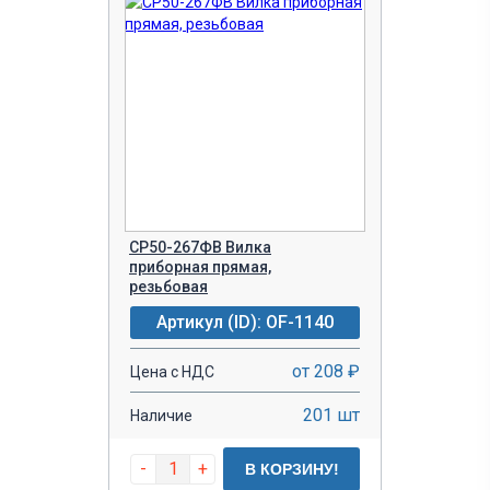
СР50-267ФВ Вилка
приборная прямая,
резьбовая
Артикул (ID): OF-1140
от 208 ₽
Цена с НДС
201 шт
Наличие
-
+
В КОРЗИНУ!