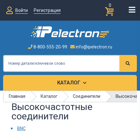
0
Войти
Регистрация
8-800-555-20-99
info@ipelectron.ru
КАТАЛОГ
Высокочас
Главная
Каталог
Соединители
Высокочастотные
соединители
BNC