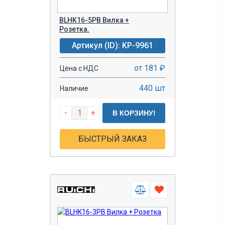
BLHK16-5PB Вилка +
Розетка.
Артикул (ID): KP-9961
от 181 ₽
Цена с НДС
440 шт
Наличие
-
+
В КОРЗИНУ!
БЫСТРЫЙ ЗАКАЗ