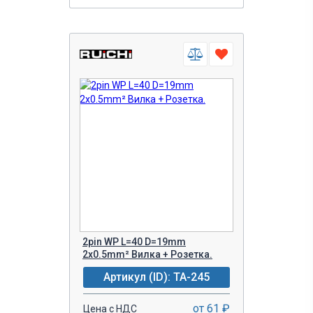
2pin WP L=40 D=19mm
2х0.5mm² Вилка + Розетка.
Артикул (ID): TA-245
от 61 ₽
Цена с НДС