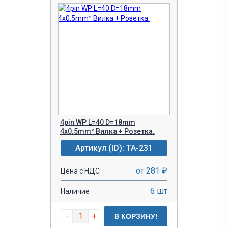
4pin WP L=40 D=18mm
4х0.5mm² Вилка + Розетка.
Артикул (ID): TA-231
от 281 ₽
Цена с НДС
6 шт
Наличие
-
+
В КОРЗИНУ!