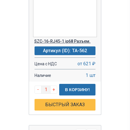
SZC-16-RJ45-1 ip68 Разъем.
Артикул (ID): TA-562
от 621 ₽
Цена с НДС
1 шт
Наличие
-
+
В КОРЗИНУ!
БЫСТРЫЙ ЗАКАЗ