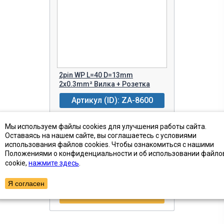
2pin WP L=40 D=13mm
2х0.3mm² Вилка + Розетка
Артикул (ID): ZA-8600
от 71.28 ₽
Цена с НДС
Мы используем файлы cookies для улучшения работы сайта.
Оставаясь на нашем сайте, вы соглашаетесь с условиями
7625 шт
Наличие
использования файлов cookies. Чтобы ознакомиться с нашими
Положениями о конфиденциальности и об использовании файло
cookie,
нажмите здесь
.
-
+
В КОРЗИНУ!
Я согласен
БЫСТРЫЙ ЗАКАЗ
ПОКАЗАТЬ ТОВАРЫ