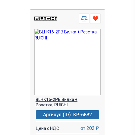
5-7 рабочих дней
дата не указана
Уточнить у менеджера
Наличие фото
есть фото
Есть паспорт
нет
нет
Есть Datasheet
есть Datasheet
Есть сертификат, отказное письмо
нет
есть сертификат, отказное письмо
Аналоги
нет
BLHK16-2PB Вилка +
нет
Розетка, RUICHI
Артикул (ID): KP-6882
Технические параметры
от 202 ₽
Цена с НДС