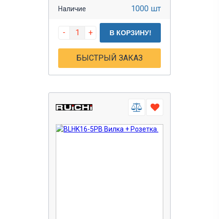
1000 шт
Наличие
Функциональная группа
Функциональный тип
Серия низкоча
соединителей
Герметичные
герметичный
-
+
В КОРЗИНУ!
разъемы
BLHK
разъем
соединители
RJ
БЫСТРЫЙ ЗАКАЗ
соединитель
SP
цилиндрический
SP20
SP28
SZC