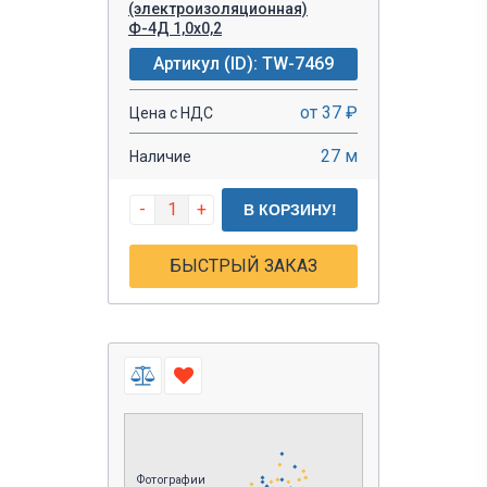
(электроизоляционная)
Ф-4Д 1,0х0,2
Артикул (ID): TW-7469
от 37 ₽
Цена с НДС
27 м
Наличие
-
+
В КОРЗИНУ!
БЫСТРЫЙ ЗАКАЗ