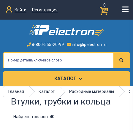
0
Войти
Регистрация
8-800-555-20-99
info@ipelectron.ru
КАТАЛОГ
Главная
Каталог
Расходные материалы
Ф
Втулки, трубки и кольца
Найдено товаров:
40