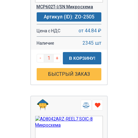
MCP602T-I/SN Микросхема
Артикул (ID): ZO-2505
от 44.84 ₽
Цена с НДС
2345 шт
Наличие
-
+
В КОРЗИНУ!
БЫСТРЫЙ ЗАКАЗ