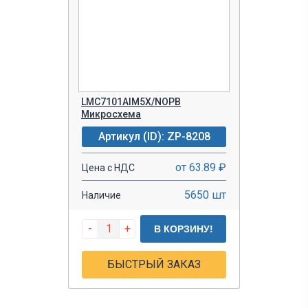
LMC7101AIM5X/NOPB
Микросхема
Артикул (ID): ZP-8208
от 63.89 ₽
Цена с НДС
5650 шт
Наличие
-
+
В КОРЗИНУ!
БЫСТРЫЙ ЗАКАЗ