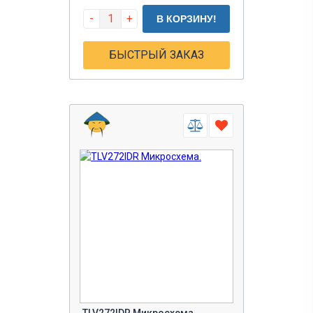
-
+
В КОРЗИНУ!
БЫСТРЫЙ ЗАКАЗ
TLV272IDR Микросхема.