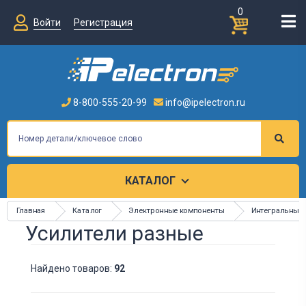
0
Войти
Регистрация
8-800-555-20-99
info@ipelectron.ru
КАТАЛОГ
Главная
Каталог
Электронные компоненты
Интегральные
Усилители разные
Найдено товаров:
92