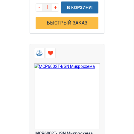
-
+
В КОРЗИНУ!
БЫСТРЫЙ ЗАКАЗ
MCP6002T-I/SN Микросхема