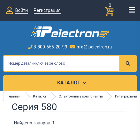
0
Войти
Регистрация
8-800-555-20-99
info@ipelectron.ru
КАТАЛОГ
Главная
Каталог
Электронные компоненты
Интегральные
Серия 580
Найдено товаров:
1