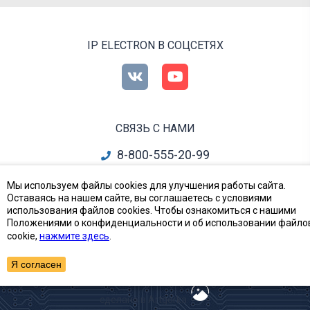
IP ELECTRON В СОЦСЕТЯХ
СВЯЗЬ С НАМИ
8-800-555-20-99
info@ipelectron.ru
Мы используем файлы cookies для улучшения работы сайта.
Оставаясь на нашем сайте, вы соглашаетесь с условиями
все контакты
использования файлов cookies. Чтобы ознакомиться с нашими
Положениями о конфиденциальности и об использовании файло
cookie,
нажмите здесь
.
Приборы, Радиодетали и Электронные компоненты
© Ай-Пи Электрон, 2002—2026
Я согласен
сделано в Artgorka