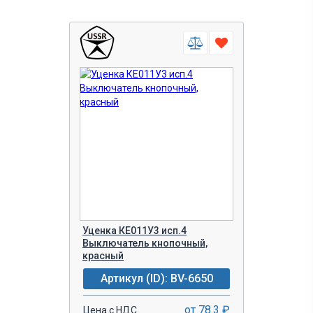
1
дата не указана
1 день (в наличии)
12
Наличие фото
5-7 рабочих дней
есть фото
Уточнить у менеджера
нет
Технические параметры
Серия переключателя
Единицы измерения
Номинальное
напряжения
напряжение
3SA
V (Вольт)
12
ASW-13
220
Уценка КЕ011У3 исп.4
CX
24
Выключатель кнопочный,
GB2
красный
240
Артикул (ID): BV-6650
KDS
250
SK
от 78.3 ₽
Цена с НДС