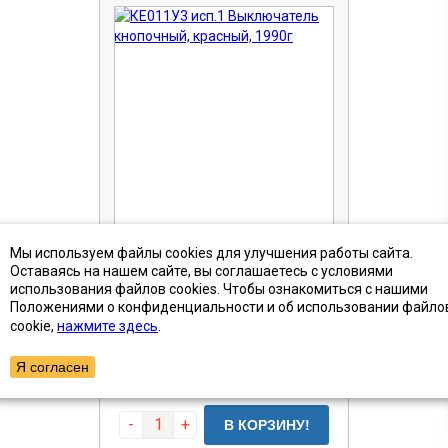
КЕ011У3 исп.1 Выключатель
Мы используем файлы cookies для улучшения работы сайта.
кнопочный, красный, 1990г
Оставаясь на нашем сайте, вы соглашаетесь с условиями
Артикул (ID): TN-3227
использования файлов cookies. Чтобы ознакомиться с нашими
Положениями о конфиденциальности и об использовании файло
cookie,
нажмите здесь
.
от 64 ₽
Цена с НДС
Я согласен
1 шт
Наличие
ПОКАЗАТЬ ТОВАРЫ
-
+
В КОРЗИНУ!