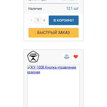
30
К-5
121 шт
30 V
Наличие
КЕ
440
-
+
В КОРЗИНУ!
КМЕ
600
КУ
БЫСТРЫЙ ЗАКАЗ
600 V
ПЕ
660
ПКУ
660 V