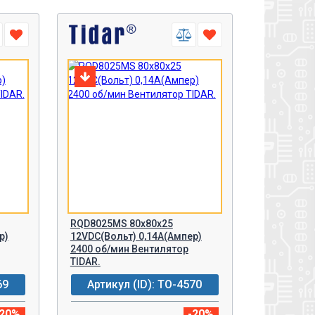
RQD8025MS 80x80x25
р)
12VDC(Вольт) 0,14А(Ампер)
2400 об/мин Вентилятор
TIDAR.
69
Артикул (ID): TO-4570
-20%
-20%