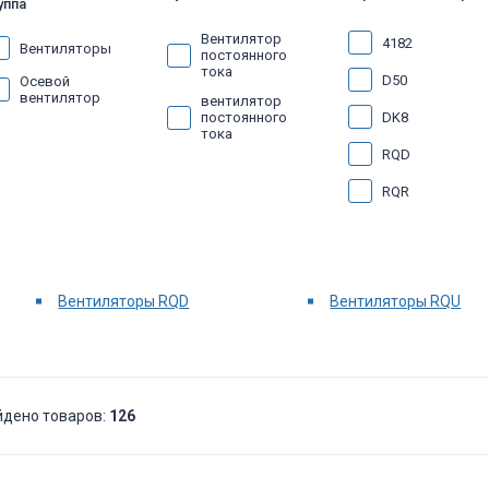
уппа
Вентилятор
4182
Вентиляторы
постоянного
тока
D50
Осевой
вентилятор
вентилятор
DK8
постоянного
тока
RQD
RQR
RQU
UF3
Вентиляторы RQD
Вентиляторы RQU
XPF
йдено товаров:
126