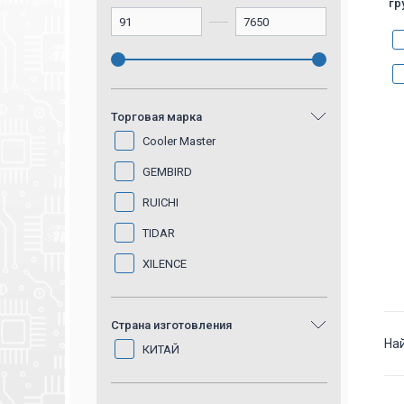
гр
Торговая марка
Cooler Master
GEMBIRD
RUICHI
TIDAR
XILENCE
Страна изготовления
На
КИТАЙ