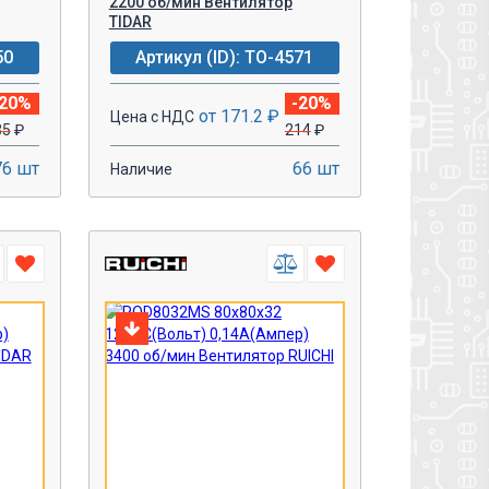
2200 об/мин Вентилятор
TIDAR
50
Артикул (ID): TO-4571
-20%
-20%
от 171.2 ₽
Цена с НДС
35
₽
214
₽
76 шт
66 шт
Наличие
-
+
У!
В КОРЗИНУ!