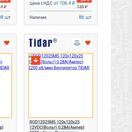
от 106.4 ₽
Цена с НДС
44
₽
133
₽
98 шт
86 шт
Наличие
-
+
У!
В КОРЗИНУ!
RQD12025MS 120x120x25
р)
12VDC(Вольт) 0,28A(Ампер)