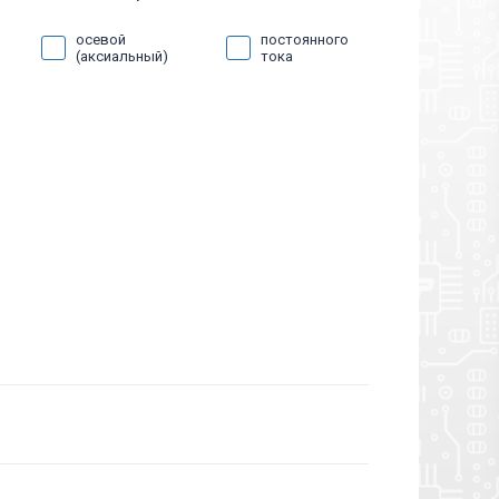
осевой
постоянного
DC
(аксиальный)
тока