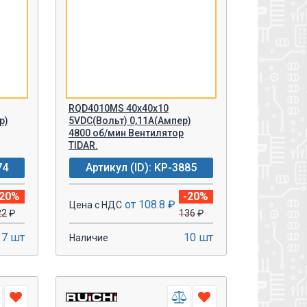
RQD4010MS 40х40х10
р)
5VDC(Вольт) 0,11A(Ампер)
4800 об/мин Вентилятор
TIDAR.
74
Артикул (ID): KP-3885
-20%
-20%
от 108.8 ₽
Цена с НДС
22
₽
136
₽
17 шт
10 шт
Наличие
-
+
У!
В КОРЗИНУ!