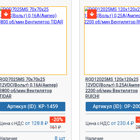
RQD7025MS 70х70х25
RQD12025MS 120х120x25
12VDC(Вольт) 0,16A(Ампер)
12VDС(Вольт) 0,25A(Ампе
3800 об/мин Вентилятор
2200 об/мин Вентилятор
TIDAR
RUICHI
Артикул (ID): KP-1459
Артикул (ID): OP-20
-20%
от 128.8 ₽
от 230.4 ₽
Цена с НДС
Цена с НДС
161
₽
2
8 шт
Наличие
Наличие