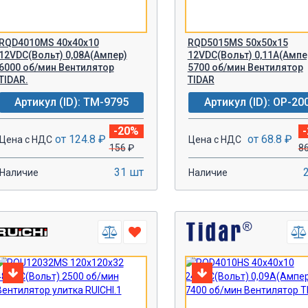
RQD4010MS 40x40x10
RQD5015MS 50x50x15
12VDC(Вольт) 0,08А(Ампер)
12VDC(Вольт) 0,11А(Ампе
6000 об/мин Вентилятор
5700 об/мин Вентилятор
TIDAR.
TIDAR
Артикул (ID): TM-9795
Артикул (ID): OP-20
-20%
от 124.8 ₽
от 68.8 ₽
Цена с НДС
Цена с НДС
156
₽
8
31 шт
Наличие
Наличие
-
+
-
+
В КОРЗИНУ!
В КОРЗИН