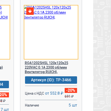
RQA12025HSL 120х120x25
р)
220VАС 0.1A 2300 об/мин
Вентилятор RUICHI,
Артикул (ID): TP-3466
04
-20%
от 552.8 ₽
Цена с НДС
-20%
691
₽
88
₽
5 шт
Наличие
7 шт