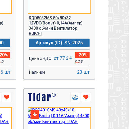
RQD8032MS 80х80x32
р)
12VDС(Вольт) 0,14A(Ампер)
3400 об/мин Вентилятор
RUICHI
00
Артикул (ID): SN-2025
-20%
-20%
от 77.6 ₽
Цена с НДС
6
₽
97
₽
26 шт
23 шт
Наличие
-
+
У!
В КОРЗИНУ!