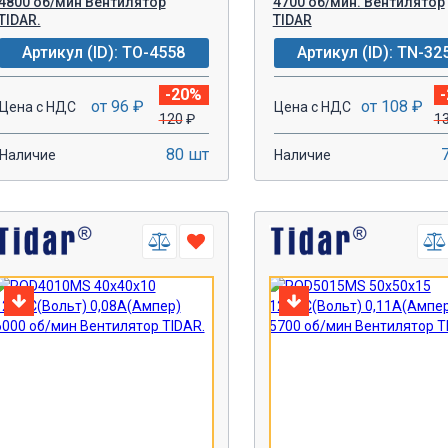
4800 об/мин Вентилятор
4700 об/мин. Вентилятор
TIDAR.
TIDAR
Артикул (ID): TO-4558
Артикул (ID): TN-32
-20%
от 96 ₽
от 108 ₽
Цена с НДС
Цена с НДС
120
₽
1
80 шт
Наличие
Наличие
-
+
-
+
В КОРЗИНУ!
В КОРЗИН