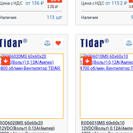
от 136 ₽
от 115.2 ₽
Цена с НДС
Цена с НДС
170
₽
1
113 шт
Наличие
Наличие
-
+
-
+
В КОРЗИНУ!
В КОРЗИН
RQD6020MS 60x60x20
RQD6010MS 60х60х10
12VDC(Вольт) 0,13А(Ампер)
12VDC(Вольт) 0,12A(Ампе