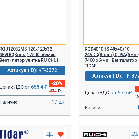
RQU12032MS 120х120х32
RQD4010HS 40x40x10
48VDC(Вольт) 2500 об/мин
24VDC(Вольт) 0,09А(Ампе
Вентилятор улитка RUICHI.1
7400 об/мин Вентилятор
TIDAR.
Артикул (ID): KT-3372
Артикул (ID): TP-37
-20%
от 658.4 ₽
Цена с НДС
823
₽
от 97.6 ₽
Цена с НДС
1
17 шт
Наличие
Наличие
-
+
-
+
В КОРЗИНУ!
В КОРЗИН