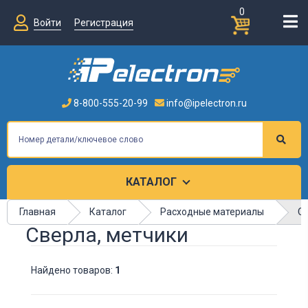
0
Войти
Регистрация
8-800-555-20-99
info@ipelectron.ru
КАТАЛОГ
С
Главная
Каталог
Расходные материалы
Сверла, метчики
Найдено товаров:
1