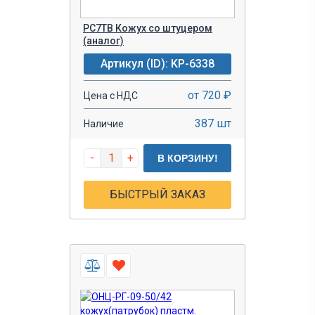
РС7ТВ Кожух со штуцером
(аналог)
Артикул (ID): KP-6338
от 720 ₽
Цена с НДС
387 шт
Наличие
-
+
В КОРЗИНУ!
БЫСТРЫЙ ЗАКАЗ