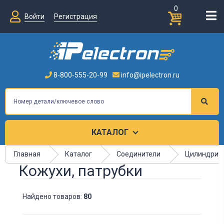
0
Войти
Регистрация
8-800-555-20-99
info@ipelectron.ru
КАТАЛОГ
Главная
Каталог
Соединители
Цилиндриче
Кожухи, патрубки
Найдено товаров:
80