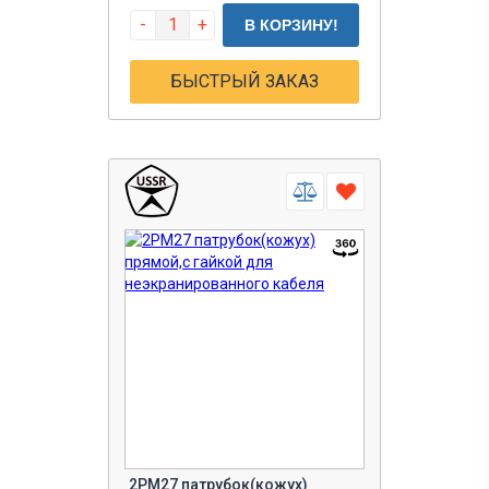
-
+
В КОРЗИНУ!
БЫСТРЫЙ ЗАКАЗ
2РМ27 патрубок(кожух)