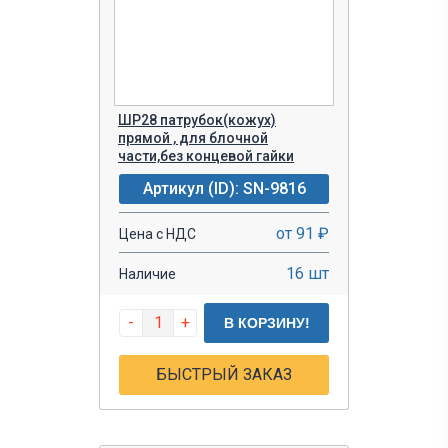
ШР28 патрубок(кожух)
прямой , для блочной
части,без концевой гайки
Артикул (ID): SN-9816
от 91 ₽
Цена с НДС
16 шт
Наличие
-
+
В КОРЗИНУ!
БЫСТРЫЙ ЗАКАЗ