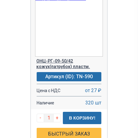
ОНЦ-РГ-09-50/42
кожух(патрубок) пластм.
Артикул (ID): TN-590
от 27 ₽
Цена с НДС
320 шт
Наличие
-
+
В КОРЗИНУ!
БЫСТРЫЙ ЗАКАЗ