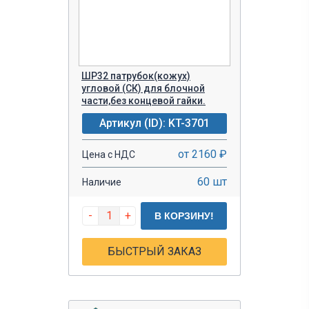
ШР32 патрубок(кожух)
угловой (СК) для блочной
части,без концевой гайки.
Артикул (ID): KT-3701
от 2160 ₽
Цена с НДС
60 шт
Наличие
-
+
В КОРЗИНУ!
БЫСТРЫЙ ЗАКАЗ