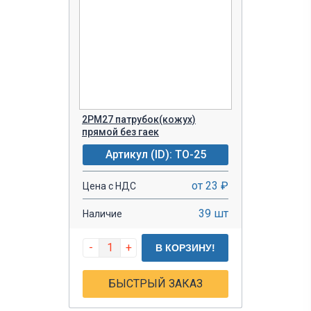
2РМ27 патрубок(кожух)
прямой без гаек
Артикул (ID): TO-25
от 23 ₽
Цена с НДС
39 шт
Наличие
-
+
В КОРЗИНУ!
БЫСТРЫЙ ЗАКАЗ