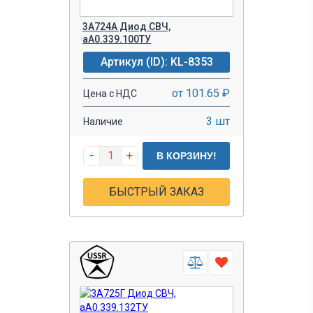
3А724А Диод СВЧ,
аА0.339.100ТУ
Артикул (ID): KL-8353
от 101.65 ₽
Цена с НДС
3 шт
Наличие
-
+
В КОРЗИНУ!
БЫСТРЫЙ ЗАКАЗ