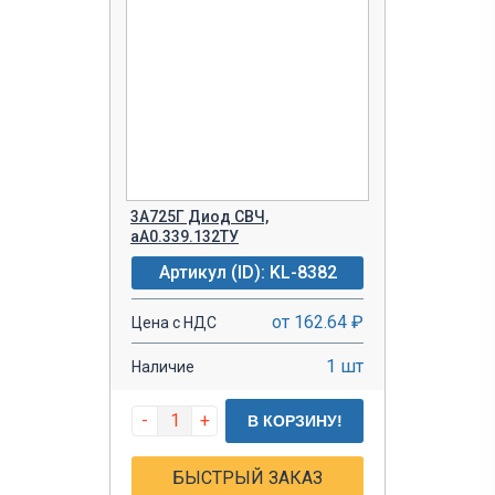
3А725Г Диод СВЧ,
аА0.339.132ТУ
Артикул (ID): KL-8382
от 162.64 ₽
Цена с НДС
1 шт
Наличие
-
+
В КОРЗИНУ!
БЫСТРЫЙ ЗАКАЗ