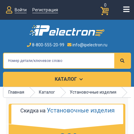
0
Войти
Регистрация
8-800-555-20-99
info@ipelectron.ru
КАТАЛОГ
Главная
Каталог
Установочные изделия
Л
Установочные изделия
Скидка на