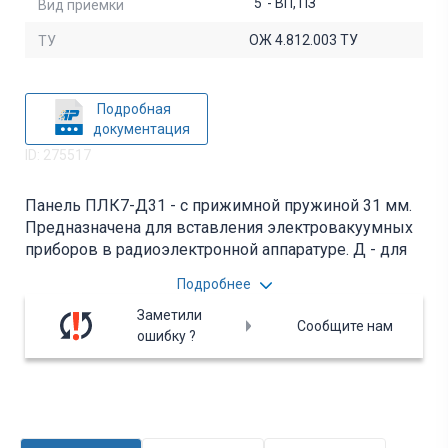
"5"- ВП, ПЗ
Вид приемки
ОЖ 4.812.003 ТУ
ТУ
Подробная
документация
ID: 275517
Панель ПЛК7-Д31 - с прижимной пружиной 31 мм.
Предназначена для вставления электровакуумных
приборов в радиоэлектронной аппаратуре. Д - для
неэкранирующего ламподержателя. Вся
Подробнее
дополнительная информация находится во
вложении на товар, см. pdf - файл.
Заметили
Сообщите нам
ошибку ?