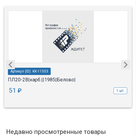
Артикул (ID): KK-11503
ПЛ20-2В|карб.||1985|Белово|
51
₽
1 шт.
Недавно просмотренные товары