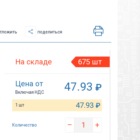
тложить
поделиться
На складе
675 шт
Цена от
47.93
₽
Включая НДС
47.93
₽
1 шт
–
+
Количество