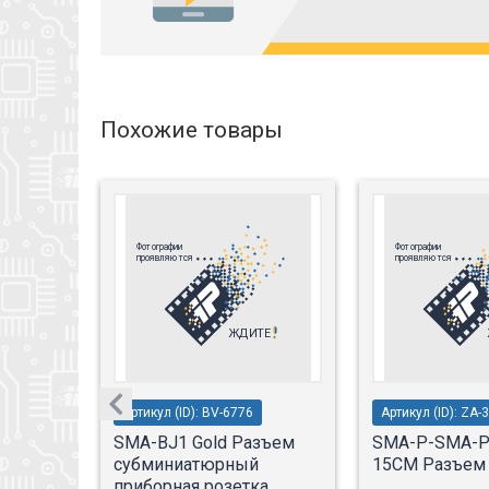
Похожие товары
Артикул (ID): BV-6776
Артикул (ID): ZA-
/C-J
SMA-BJ1 Gold Разъем
SMA-P-SMA-P
ъем
субминиатюрный
15CM Разъем
приборная розетка.