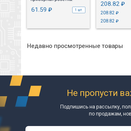
208.82
₽
1 шт.
61.59
₽
1 шт.
208.82
₽
от 10 шт.
208.82
₽
Недавно просмотренные товары
Не пропусти в
Подпишись на рассылку, по
по продажам, но