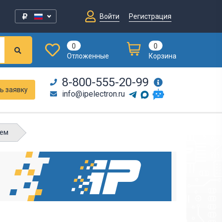
Войти
Регистрация
0
0
Отложенные
Корзина
8-800-555-20-99
ь заявку
info@ipelectron.ru
ъем