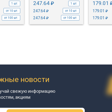
247.64
179.01
₽
1 шт.
1 шт.
247.64
179.01
₽
₽
от 10 шт.
от 10 шт.
247.64
179.01
₽
₽
от 100 шт.
от 100 шт.
ажные новости
лучай свежую информацию
востям, акциям