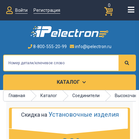
0
Войти
Регистрация
8-800-555-20-99
info@ipelectron.ru
КАТАЛОГ
Главная
Каталог
Соединители
Высокочаст
Установочные изделия
Скидка на