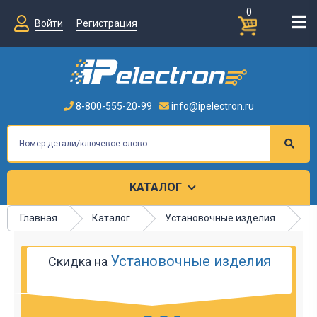
0
Войти
Регистрация
8-800-555-20-99
info@ipelectron.ru
КАТАЛОГ
Главная
Каталог
Установочные изделия
К
Установочные изделия
Скидка на