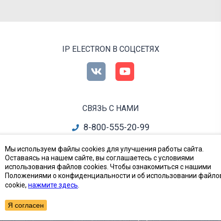
IP ELECTRON В СОЦСЕТЯХ
СВЯЗЬ С НАМИ
8-800-555-20-99
info@ipelectron.ru
Мы используем файлы cookies для улучшения работы сайта.
Оставаясь на нашем сайте, вы соглашаетесь с условиями
все контакты
использования файлов cookies. Чтобы ознакомиться с нашими
Положениями о конфиденциальности и об использовании файло
cookie,
нажмите здесь
.
Приборы, Радиодетали и Электронные компоненты
© Ай-Пи Электрон, 2002—2026
Я согласен