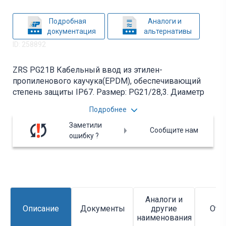
Подробная
Аналоги и
документация
альтернативы
ID: 258892
ZRS PG21B Кабельный ввод из этилен-
пропиленового каучука(EPDM), обеспечивающий
степень защиты IP67. Размер: PG21/28,3. Диаметр
кабеля: 14-20 мм. Толщина стенки, мм: 1-4. Вся
Подробнее
дополнительная информация находится во
вложении на товар, см. pdf - файл.
Заметили
Сообщите нам
ошибку ?
Аналоги и
Описание
Документы
другие
Отз
наименования