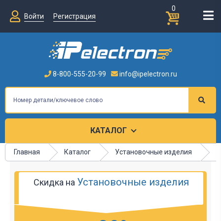
0
Войти
Регистрация
8-800-555-20-99
info@ipelectron.ru
КАТАЛОГ
Главная
Каталог
Установочные изделия
К
Установочные изделия
Скидка на