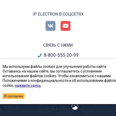
IP ELECTRON В СОЦСЕТЯХ
СВЯЗЬ С НАМИ
8-800-555-20-99
info@ipelectron.ru
Мы используем файлы cookies для улучшения работы сайта.
Оставаясь на нашем сайте, вы соглашаетесь с условиями
все контакты
использования файлов cookies. Чтобы ознакомиться с нашими
Положениями о конфиденциальности и об использовании файло
cookie,
нажмите здесь
.
Приборы, Радиодетали и Электронные компоненты
© Ай-Пи Электрон, 2002—2026
Я согласен
сделано в Artgorka