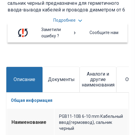
сальник черный предназначен для герметичного
ввода-вывода кабелей и проводов диаметром от 6
до 10 мм в корпусах щитового
Подробнее
электрооборудования. Вся дополнительная
информация находится во вложении на товар, см.
Заметили
Сообщите нам
pdf - файл.
ошибку ?
Аналоги и
Описание
Документы
другие
Отз
наименования
Общая информация
PGB11-10B 6-10 mm Кабельный
Наименование
ввод(гермоввод), сальник
черный