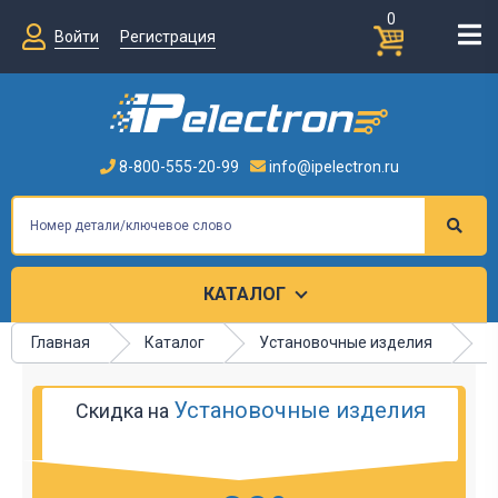
0
Войти
Регистрация
8-800-555-20-99
info@ipelectron.ru
КАТАЛОГ
Главная
Каталог
Установочные изделия
К
Установочные изделия
Скидка на