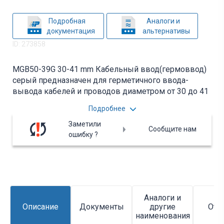
Подробная
Аналоги и
документация
альтернативы
ID: 273858
MGB50-39G 30-41 mm Кабельный ввод(гермоввод)
серый предназначен для герметичного ввода-
вывода кабелей и проводов диаметром от 30 до 41
мм в корпусах щитового электрооборудования. Вся
Подробнее
дополнительная информация находится во
вложении на товар, см. pdf - файл.
Заметили
Сообщите нам
ошибку ?
Аналоги и
Описание
Документы
другие
Отз
наименования