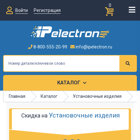
0
Войти
Регистрация
8-800-555-20-99
info@ipelectron.ru
КАТАЛОГ
Главная
Каталог
Установочные изделия
К
Установочные изделия
Скидка на