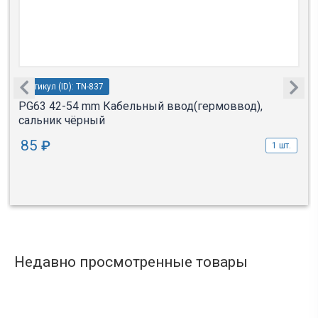
Артикул (ID): TN-837
PG63 42-54 mm Кабельный ввод(гермоввод),
сальник чёрный
85
₽
1 шт.
Недавно просмотренные товары