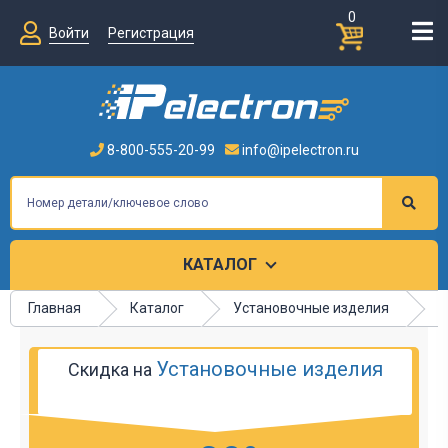
0
Войти
Регистрация
8-800-555-20-99
info@ipelectron.ru
КАТАЛОГ
Главная
Каталог
Установочные изделия
К
Установочные изделия
Скидка на