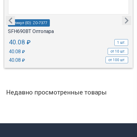
Артикул (ID): ZO-7377
SFH690BT Оптопара
40.08
₽
1 шт.
40.08
₽
от 10 шт.
40.08
₽
от 100 шт.
Недавно просмотренные товары