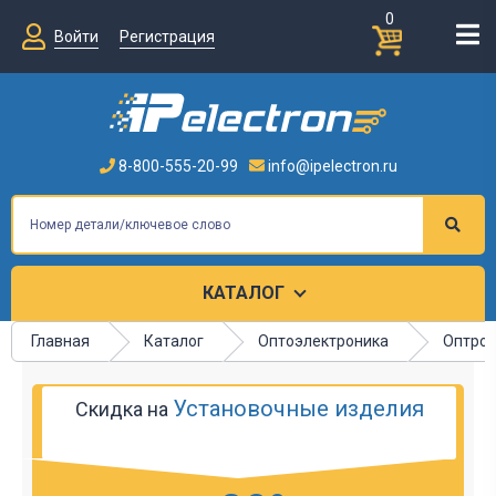
0
Войти
Регистрация
8-800-555-20-99
info@ipelectron.ru
КАТАЛОГ
Главная
Каталог
Оптоэлектроника
Оптрон
Установочные изделия
Скидка на