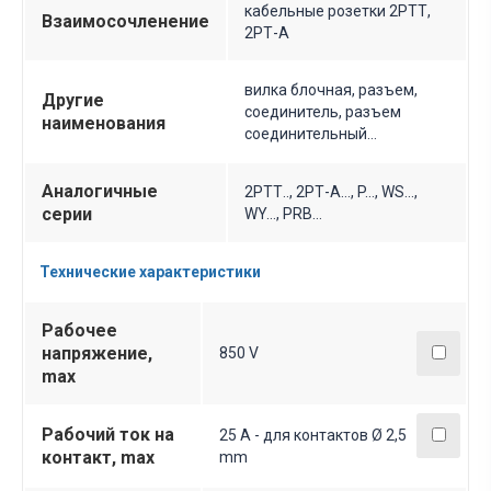
кабельные розетки 2РТТ,
Взаимосочленение
2РТ-А
вилка блочная, разъем,
Другие
соединитель, разъем
наименования
соединительный…
Аналогичные
2РТТ.., 2РТ-А…, P…, WS...,
серии
WY…, PRB…
Технические характеристики
Рабочее
напряжение,
850 V
max
Рабочий ток на
25 A - для контактов Ø 2,5
контакт, max
mm