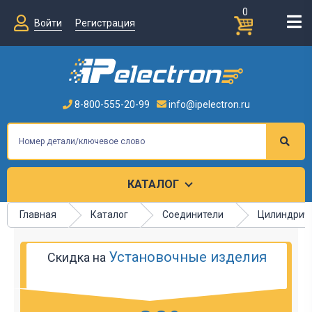
0
Войти
Регистрация
8-800-555-20-99
info@ipelectron.ru
КАТАЛОГ
Главная
Каталог
Соединители
Цилиндриче
Установочные изделия
Скидка на