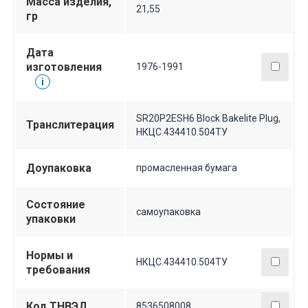
Масса изделия,
21,55
гр
Дата
изготовления
1976-1991
i
SR20P2ESH6 Block Bakelite Plug,
Транслитерация
НКЦС.434410.504ТУ
Доупаковка
промасленная бумага
Состояние
самоупаковка
упаковки
Нормы и
НКЦС.434410.504ТУ
требования
Код ТНВЭД
8536508008