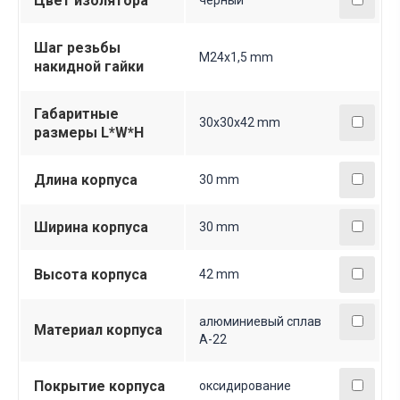
Цвет изолятора
черный
Шаг резьбы
M24х1,5 mm
накидной гайки
Габаритные
30х30х42 mm
размеры L*W*H
Длина корпуса
30 mm
Ширина корпуса
30 mm
Высота корпуса
42 mm
алюминиевый сплав
Материал корпуса
А-22
Покрытие корпуса
оксидирование