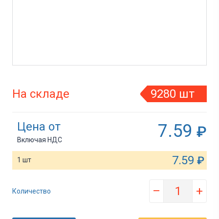
На складе
9280 шт
Цена от
7.59
₽
Включая НДС
7.59
₽
1 шт
–
+
Количество