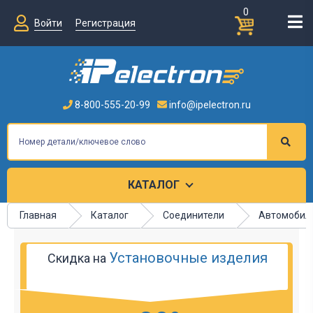
0
Войти
Регистрация
8-800-555-20-99
info@ipelectron.ru
КАТАЛОГ
Главная
Каталог
Соединители
Автомобил
Установочные изделия
Скидка на