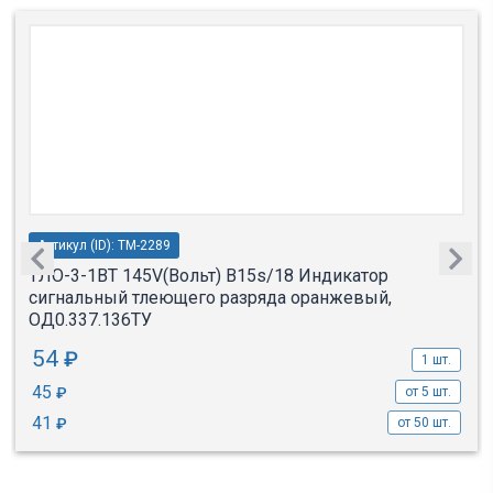
Артикул (ID): TM-2289
ТЛО-3-1ВТ 145V(Вольт) B15s/18 Индикатор
сигнальный тлеющего разряда оранжевый,
ОД0.337.136ТУ
54
₽
1 шт.
45
₽
от 5 шт.
41
₽
от 50 шт.