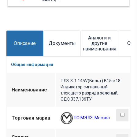
цоколь (штифтовой). Возникновения разряда – не
более 145 В. Предназначен для индикации
напряжения в цепях переменного и постоянного
тока в устройствах широкого применения. Вся
дополнительная информация находится во
Аналоги и
вложении на товар, см. pdf – файл.
Описание
Документы
другие
Отз
наименования
Общая информация
ТЛЗ-3-1 145V(Вольт) B15s/18
Индикатор сигнальный
Наименование
тлеющего разряда зеленый,
ОД0.337.136ТУ
Торговая марка
ПО МЭЛЗ, Москва