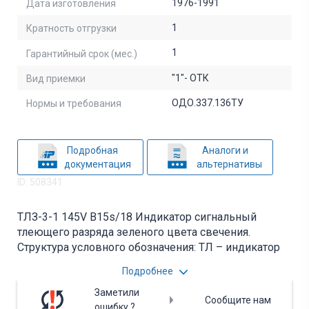
1976-1991
Дата изготовления
1
Кратность отгрузки
1
Гарантийный срок (мес.)
"1"- ОТК
Вид приемки
ОДО.337.136ТУ
Нормы и требования
Подробная
Аналоги и
документация
альтернативы
ID: 508341
ТЛЗ-3-1 145V B15s/18 Индикатор сигнальный
тлеющего разряда зеленого цвета свечения.
Структура условного обозначения: ТЛ – индикатор
тлеющего разряда люминесцентный, З – зеленого
Подробнее
свечения, 3 – номинальный ток потребления (3 мА);
1 - напряжение и род тока (переменное напряжение
Заметили
Сообщите нам
127 В или постоянное напряжение 220 В); B15s/18 -
ошибку ?