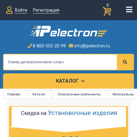
0
Войти
Регистрация
8-800-555-20-99
info@ipelectron.ru
КАТАЛОГ
Главная
Каталог
Электронные компоненты
Интегральные
Установочные изделия
Скидка на