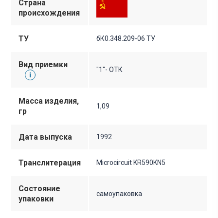
Страна
происхождения
ТУ
бК0.348.209-06 ТУ
Вид приемки
"1"- ОТК
i
Масса изделия,
1,09
гр
Дата выпуска
1992
Транслитерация
Microcircuit KR590KN5
Состояние
самоупаковка
упаковки