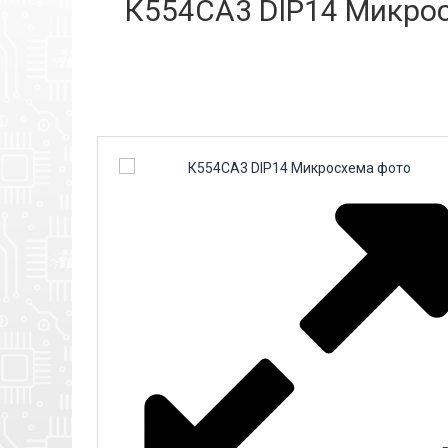
К554СА3 DIP14 Микросх