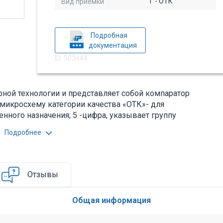
"1"- ОТК
Вид приемки
Подробная
документация
ID: 503444
ной технологии и представляет собой компаратор
 микросхему категории качества «ОТК»- для
нного назначения; 5 -цифра, указывает группу
ому признаку- полупроводниковая микросхема; 54 -
Подробнее
ного типа исполнения. В совокупности второй и третий
ы, обозначают подгруппу и вид функционального
ения; 3 - цифра определяет номер разработки
назначения в конкретной серии.Вся дополнительная
Отзывы
м. pdf - файл.
Общая информация