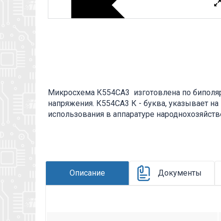
Микросхема К554СА3 изготовлена по биполяр
напряжения. К554СА3 К - буква, указывает на
использования в аппаратуре народнохозяйстве
микросхемы по конструктивно-технологическ
цифры, определяют номер разработки конкрет
элементы обозначают номер серии; СА - букв
назначения микросхемы - компараторы напряж
микросхемы определённого функционального 
Описание
Документы
информация находится во вложении на товар, с