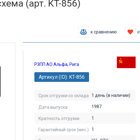
ема (арт. KT-856)
к сравнению
о
РЗПП АО Альфа, Рига
Артикул (ID): KT-856
1 день (в наличии)
Срок отгрузки со склада
1987
Дата выпуска
1
Кратность отгрузки
1
Гарантийный срок (мес.)