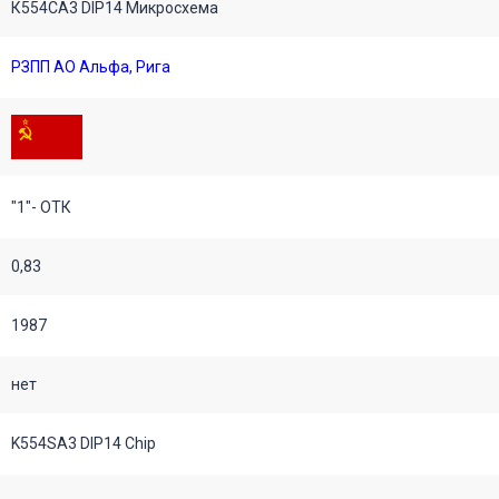
К554СА3 DIP14 Микросхема
РЗПП АО Альфа, Рига
"1"- ОТК
0,83
1987
нет
K554SA3 DIP14 Chip