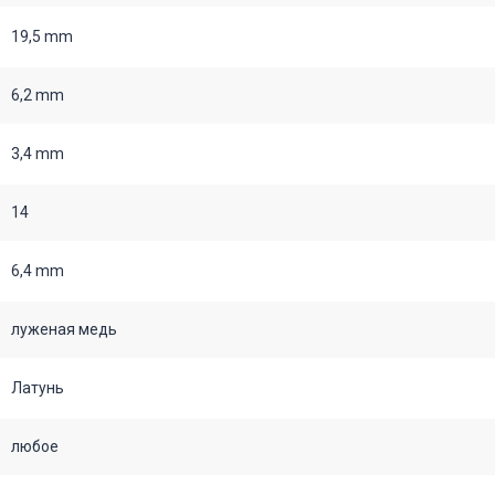
19,5 mm
6,2 mm
3,4 mm
14
6,4 mm
луженая медь
Латунь
любое