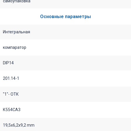
самоупаковка
Основные параметры
Интегральная
компаратор
DIP14
201.14-1
"1"- ОТК
К554СА3
19,5х6,2х9,2 mm