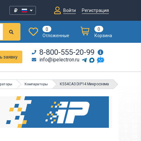
Войти
Регистрация
0
0
Отложенные
Корзина
8-800-555-20-99
ь заявку
info@ipelectron.ru
К554СА3 DIP14 Микросхема
араторы
Компараторы