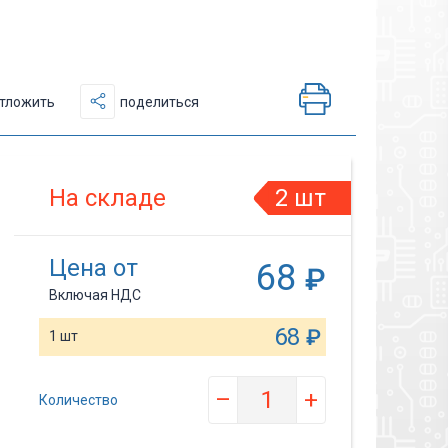
тложить
поделиться
На складе
2 шт
Цена от
68
₽
Включая НДС
68
₽
1 шт
–
+
Количество