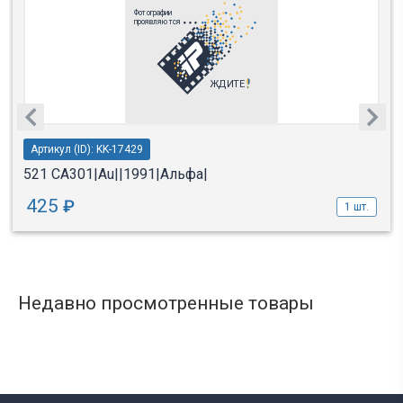
Артикул (ID): KK-17429
521 СА301|Au||1991|Альфа|
425
₽
1 шт.
Недавно просмотренные товары