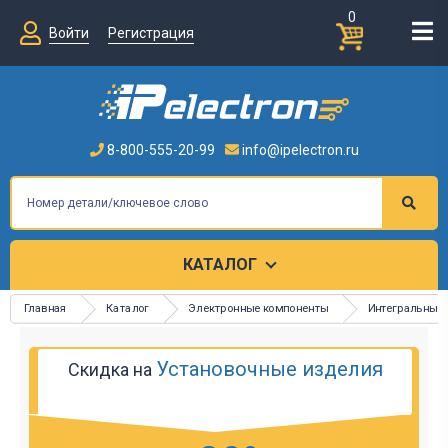
0
Войти
Регистрация
8-800-555-20-99
info@ipelectron.ru
КАТАЛОГ
Главная
Каталог
Электронные компоненты
Интегральные
Установочные изделия
Скидка на