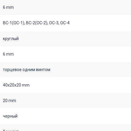
6 mm
ВС-1(ОС-1), ВС-2(ОС-2), ОС-3, ОС-4
круглый
6 mm
торцевое одним винтом
40х20х20 mm
20 mm
черный