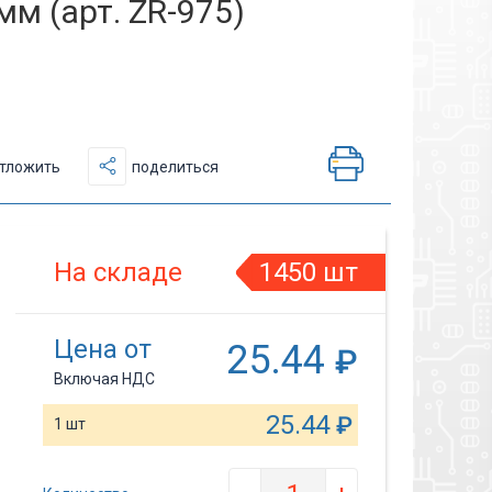
мм (арт. ZR-975)
тложить
поделиться
На складе
1450 шт
Цена от
25.44
₽
Включая НДС
25.44
₽
1 шт