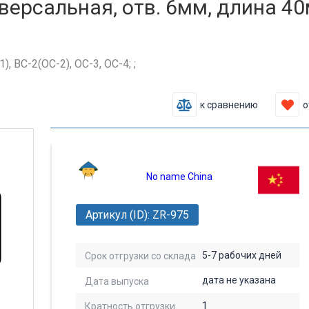
версальная, отв. 6мм, длина 40
 ВС-2(ОС-2), ОС-3, ОС-4; ;
к сравнению
о
No name China
Артикул (ID): ZR-975
5-7 рабочих дней
Срок отгрузки со склада
дата не указана
Дата выпуска
1
Кратность отгрузки