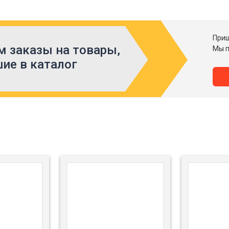
Приш
 заказы на товары,
Мы п
ие в каталог