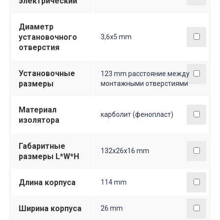
электрический
Диаметр
установочного
3,6х5 mm
отверстия
Установочные
123 mm расстояние между
размеры
монтажными отверстиями
Материал
карболит (фенопласт)
изолятора
Габаритные
132х26х16 mm
размеры L*W*H
Длина корпуса
114 mm
Ширина корпуса
26 mm