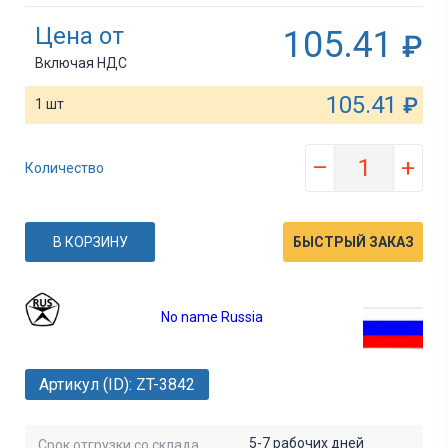
Цена от
105.41
₽
Включая НДС
105.41
₽
1 шт
–
+
Количество
В КОРЗИНУ
БЫСТРЫЙ ЗАКАЗ
No name Russia
Артикул (ID): ZT-3842
5-7 рабочих дней
Срок отгрузки со склада