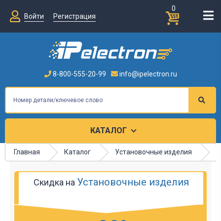
0
Войти
Регистрация
8-800-555-20-99
info@ipelectron.ru
КАТАЛОГ
Главная
Каталог
Установочные изделия
П
Установочные изделия
Скидка на