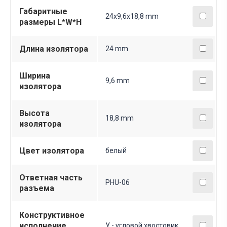
Габаритные
24х9,6х18,8 mm
размеры L*W*H
Длина изолятора
24 mm
Ширина
9,6 mm
изолятора
Высота
18,8 mm
изолятора
Цвет изолятора
белый
Ответная часть
PHU-06
разъема
Конструктивное
исполнение
У - угловой хвостовик