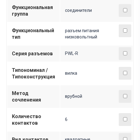
Функциональная
соединители
группа
Функциональный
разъем питания
тип
низковольтный
Серия разъемов
PWL-R
Типономинал /
вилка
Типоконструкция
Метод
врубной
сочленения
Количество
6
контактов
Вид контактов
квадратные