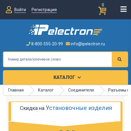
0
Войти
Регистрация
8-800-555-20-99
info@ipelectron.ru
КАТАЛОГ
Главная
Каталог
Соединители
Разъемы п
Установочные изделия
Скидка на