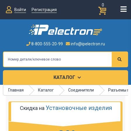
0
Войти
Регистрация
8-800-555-20-99
info@ipelectron.ru
КАТАЛОГ
Главная
Каталог
Соединители
Разъемы п
Установочные изделия
Скидка на